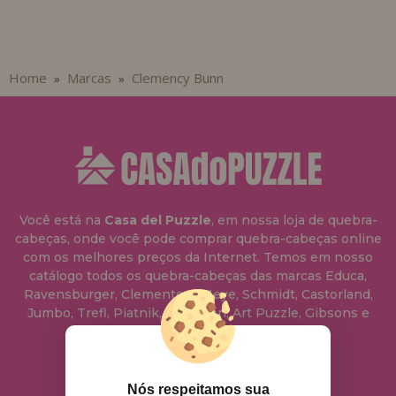
Home
Marcas
Clemency Bunn
»
»
Você está na
Casa del Puzzle
, em nossa loja de quebra-
cabeças, onde você pode comprar quebra-cabeças online
com os melhores preços da Internet. Temos em nosso
catálogo todos os quebra-cabeças das marcas Educa,
Ravensburger, Clementoni, Heye, Schmidt, Castorland,
Jumbo, Trefl, Piatnik, Anatolian, Art Puzzle, Gibsons e
muito mais.
info@casadopuzzle.pt
Nós respeitamos sua