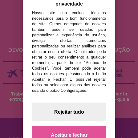
privacidade
Nosso site usa cookies técnicos
AVISO LEGAL
necessários para o bom funcionamento
do site. Outras categorias de cookies
POLÍTICA DE PRIVACIDADE
também podem ser usadas para
POLÍTICA DE COOKIES
personalizar a experiência do usuário,
divulgar ofertas comerciais
ENVIO E DEVOLUÇÕES
personalizadas ou realizar análises para
DEVOLUÇÕES / DIREITO DE LIVRE RESOLUÇÃO
otimizar nossa oferta. O utilizador pode
retirar o seu consentimento a qualquer
momento, a partir do link "Política de
Cookies". Você também pode aceitar
todos os cookies pressionando o botão
Aceitar e Fechar. É possível rejeitar
todos ou selecionar alguns dos cookies
usando o botão Configurações.
Trabalhamos com stocks permanentes para garantir
entregas rápidas no território peninsular, desde que a
encomenda seja feita até às 18h00.
Rejeitar tudo
Aceitar e fechar