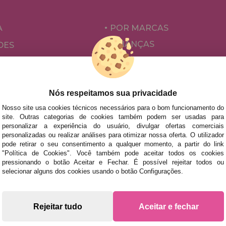
A
POR MARCAS
CRIANÇAS
DES
PARA ADULTOS
ÕES E OFERTAS
POR AUTORES
ACESSÓRIOS
Nós respeitamos sua privacidade
JOGOS DE TABULEIRO
Nosso site usa cookies técnicos necessários para o bom funcionamento do
site. Outras categorias de cookies também podem ser usadas para
personalizar a experiência do usuário, divulgar ofertas comerciais
personalizadas ou realizar análises para otimizar nossa oferta. O utilizador
pode retirar o seu consentimento a qualquer momento, a partir do link
"Política de Cookies". Você também pode aceitar todos os cookies
pressionando o botão Aceitar e Fechar. É possível rejeitar todos ou
selecionar alguns dos cookies usando o botão Configurações.
s rápidas no território peninsular, desde que a encomenda se
Rejeitar tudo
Aceitar e fechar