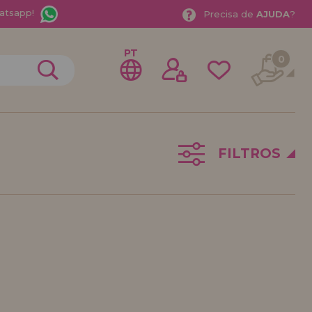
atsapp!
Precisa de
AJUDA
?
PT
0
FILTROS
trar como
stribuidor
sional ou Empresa? Quer vender nossos produtos no
stre-se como distribuidor e conheça nossas
a com descontos especiais para distribuição.
ávamos esperando por você.
DE REVENDEDOR