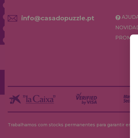
AJUD
info@casadopuzzle.pt
NOVIDA
PROMOÇ
Trabalhamos com stocks permanentes para garantir entrega