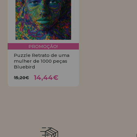
LIQUIDAÇÕES
EM FORMAÇÃO
info@casadopuzzle.pt
PROMOÇÃO!
Puzzle Retrato de uma
mulher de 1000 peças
Bluebird
14,44€
15,20€
14,44€
15,20€
COMPRAR