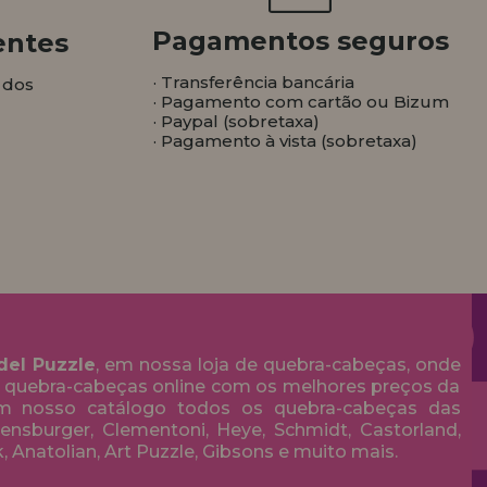
Pagamentos seguros
entes
· Transferência bancária
 dos
· Pagamento com cartão ou Bizum
· Paypal (sobretaxa)
· Pagamento à vista (sobretaxa)
del Puzzle
, em nossa loja de quebra-cabeças, onde
 quebra-cabeças online com os melhores preços da
em nosso catálogo todos os quebra-cabeças das
nsburger, Clementoni, Heye, Schmidt, Castorland,
k, Anatolian, Art Puzzle, Gibsons e muito mais.