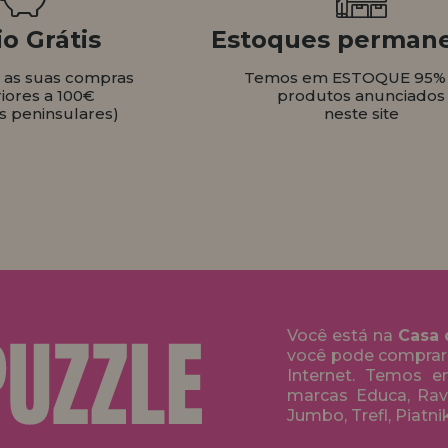
o Grátis
Estoques perman
s as suas compras
Temos em ESTOQUE 95%
iores a 100€
produtos anunciados
s peninsulares)
neste site
Você está na
Casa 
você pode comprar
Internet. Temos 
marcas Educa, Rave
Jumbo, Trefl, Piatni