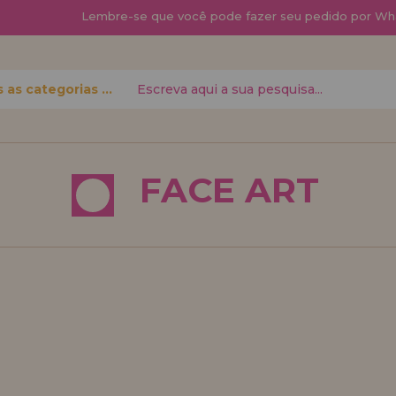
Lembre-se que
você pode fazer seu pedido por Wh
Todas as categorias
 senha?
FACE ART
quero me cadas
novo di
á fazer suas
Você é um Profis
 status de
seu negócio? Cada
condições de vend
Vá em frente! Est
REGISTRO 