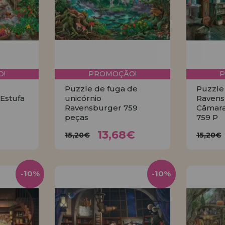
!
PROMOÇÃO!
Puzzle de fuga de
Puzzle
Estufa
unicórnio
Ravens
Ravensburger 759
Câmara
peças
759 P
5€
13,68€
15,20€
15
13,68€
15,20€
15,20€
R
COMPRAR
-10%
-10%