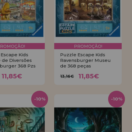
PROMOÇÃO!
PROMOÇÃO!
 Escape Kids
Puzzle Escape Kids
 de Diversões
Ravensburger Museu
burger 368 Pzs
de 368 peças
11,85€
11,85€
,16€
13,16€
11,85€
11,85€
13,16€
COMPRAR
COMPRAR
-10%
-10%