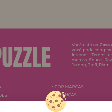
Você está na
Casa 
você pode comprar
Internet. Temos 
marcas Educa, Rave
Jumbo, Trefl, Piatni
A
POR MARCAS
CRIANÇAS
DES
PARA ADULTOS
ÕES E OFERTAS
POR AUTORES