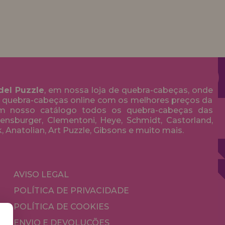
del Puzzle
, em nossa loja de quebra-cabeças, onde
 quebra-cabeças online com os melhores preços da
em nosso catálogo todos os quebra-cabeças das
nsburger, Clementoni, Heye, Schmidt, Castorland,
k, Anatolian, Art Puzzle, Gibsons e muito mais.
AVISO LEGAL
POLÍTICA DE PRIVACIDADE
POLÍTICA DE COOKIES
ENVIO E DEVOLUÇÕES