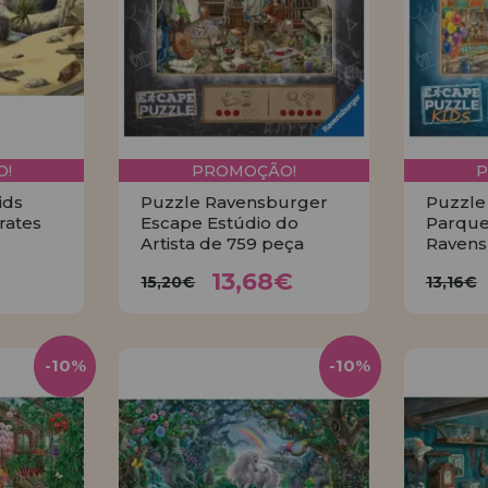
!
PROMOÇÃO!
ids
Puzzle Ravensburger
Puzzle
rates
Escape Estúdio do
Parque
Artista de 759 peça
Ravens
5€
13,68€
15,20€
13
13,68€
15,20€
13,16€
R
COMPRAR
-10%
-10%