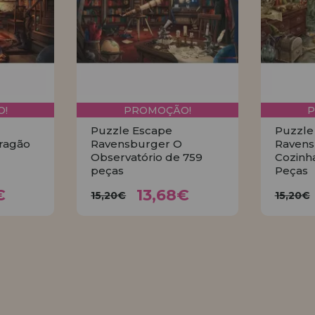
!
PROMOÇÃO!
Puzzle Escape
Puzzle
ragão
Ravensburger O
Ravens
Observatório de 759
Cozinh
peças
Peças
8€
13,68€
15,20€
15
€
13,68€
15,20€
15,20€
R
COMPRAR