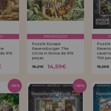
!
PROMOÇÃO!
Puzzle Escape
Puzzle
he
Ravensburger The
Ravens
 de 919
Circle in Roma de 919
cavern
peças
759 pe
9€
14,59€
16,21€
15
€
14,59€
16,21€
15,20€
R
COMPRAR
-10%
-10%