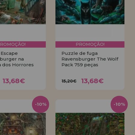
PROMOÇÃO!
PROMOÇÃO!
 Escape
Puzzle de fuga
burger na
Ravensburger The Wolf
 dos Horrores
Pack 759 peças
13,68€
13,68€
,20€
15,20€
13,68€
13,68€
15,20€
COMPRAR
COMPRAR
-10%
-10%