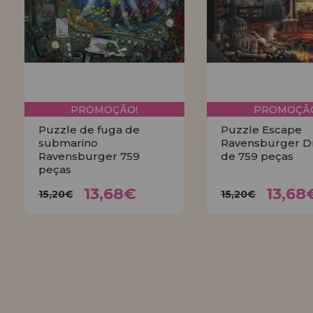
PROMOÇÃO!
PROMOÇÃO
Puzzle de fuga de
Puzzle Escape
submarino
Ravensburger D
Ravensburger 759
de 759 peças
peças
13,68€
13,6
15,20€
15,20€
13,68€
13,68
15,20€
15,20€
COMPRAR
COMPRA