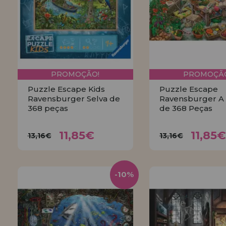
PROMOÇÃO!
PROMOÇÃO
Puzzle Escape Kids
Puzzle Escape
Ravensburger Selva de
Ravensburger A 
368 peças
de 368 Peças
11,85€
11,8
13,16€
13,16€
11,85€
11,85€
13,16€
13,16€
COMPRAR
COMPRA
-10%