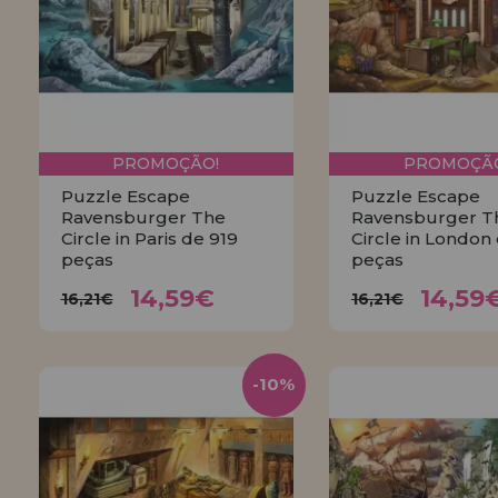
LIQUIDAÇÕES
EM FORMAÇÃO
info@casadopuzzle.pt
PROMOÇÃO!
PROMOÇÃO
Puzzle Escape
Puzzle Escape
Ravensburger The
Ravensburger T
Circle in Paris de 919
Circle in London
peças
peças
14,59€
14,5
16,21€
16,21€
14,59€
14,59
16,21€
16,21€
COMPRAR
COMPRA
-10%