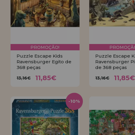
PROMOÇÃO!
PROMOÇÃO
Puzzle Escape Kids
Puzzle Escape K
Ravensburger Egito de
Ravensburger Pi
368 peças
de 368 peças
11,85€
11,8
13,16€
13,16€
11,85€
11,85€
13,16€
13,16€
COMPRAR
COMPRA
-10%