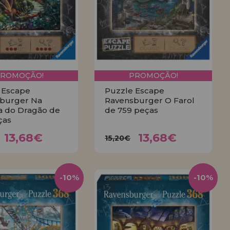
PROMOÇÃO!
PROMOÇÃO!
 Escape
Puzzle Escape
burger Na
Ravensburger O Farol
a do Dragão de
de 759 peças
ças
13,68€
13,68€
,20€
15,20€
13,68€
13,68€
15,20€
COMPRAR
COMPRAR
-10%
-10%