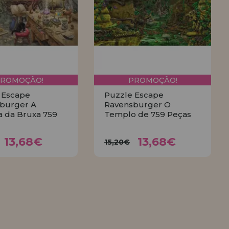
PROMOÇÃO!
PROMOÇÃO!
 Escape
Puzzle Escape
burger A
Ravensburger O
a da Bruxa 759
Templo de 759 Peças
13,68€
13,68€
,20€
15,20€
13,68€
13,68€
15,20€
COMPRAR
COMPRAR