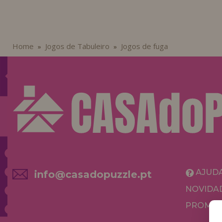
Home
Jogos de Tabuleiro
Jogos de fuga
»
»
AJUD
info@casadopuzzle.pt
NOVIDA
PROMOÇ