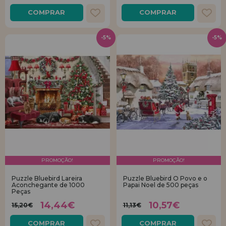
COMPRAR
COMPRAR
-5%
-5%
PROMOÇÃO!
PROMOÇÃO!
Puzzle Bluebird Lareira
Puzzle Bluebird O Povo e o
Aconchegante de 1000
Papai Noel de 500 peças
Peças
14,44€
10,57€
15,20€
11,13€
COMPRAR
COMPRAR