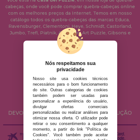
Você está na
Casa del Puzzle
, em nossa loja de quebra-
cabeças, onde você pode comprar quebra-cabeças online
com os melhores preços da Internet. Temos em nosso
catálogo todos os quebra-cabeças das marcas Educa,
Ravensburger, Clementoni, Heye, Schmidt, Castorland,
Jumbo, Trefl, Piatnik, Anatolian, Art Puzzle, Gibsons e
muito mais.
info@casadopuzzle.pt
Nós respeitamos sua
privacidade
Nosso site usa cookies técnicos
AVISO LEGAL
necessários para o bom funcionamento
POLÍTICA DE PRIVACIDADE
do site. Outras categorias de cookies
também podem ser usadas para
POLÍTICA DE COOKIES
personalizar a experiência do usuário,
ENVIO E DEVOLUÇÕES
divulgar ofertas comerciais
personalizadas ou realizar análises para
DEVOLUÇÕES / DIREITO DE LIVRE RESOLUÇÃO
otimizar nossa oferta. O utilizador pode
retirar o seu consentimento a qualquer
momento, a partir do link "Política de
Cookies". Você também pode aceitar