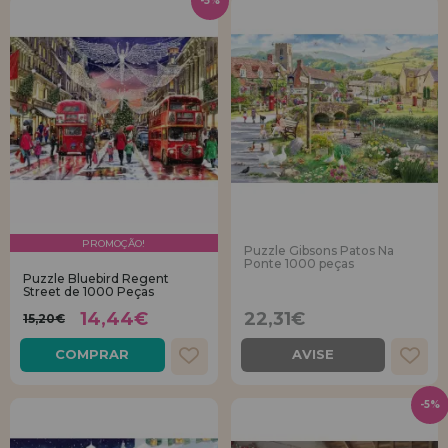
-5%
PROMOÇÃO!
Puzzle Gibsons Patos Na
Ponte 1000 peças
Puzzle Bluebird Regent
Street de 1000 Peças
14,44€
22,31€
15,20€
COMPRAR
AVISE
-5%