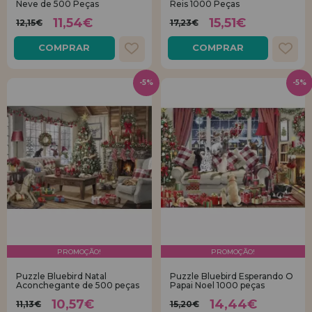
Neve de 500 Peças
Reis 1000 Peças
11,54€
15,51€
12,15€
17,23€
REGISTRO DE REVENDEDOR
COMPRAR
COMPRAR
-5%
-5%
PROMOÇÃO!
PROMOÇÃO!
Puzzle Bluebird Natal
Puzzle Bluebird Esperando O
Aconchegante de 500 peças
Papai Noel 1000 peças
10,57€
14,44€
11,13€
15,20€