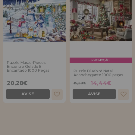
PROMOÇÃO!
Puzzle MasterPieces
Encontro Gelado E
Encantado 1000 Peças
Puzzle Bluebird Natal
Aconchegante 1000 peças
20,28€
14,44€
15,20€
AVISE
AVISE