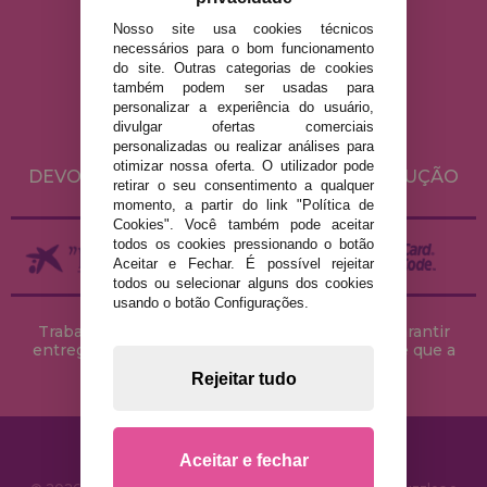
Nosso site usa cookies técnicos
necessários para o bom funcionamento
AVISO LEGAL
do site. Outras categorias de cookies
POLÍTICA DE PRIVACIDADE
também podem ser usadas para
personalizar a experiência do usuário,
POLÍTICA DE COOKIES
divulgar ofertas comerciais
ENVIO E DEVOLUÇÕES
personalizadas ou realizar análises para
otimizar nossa oferta. O utilizador pode
DEVOLUÇÕES / DIREITO DE LIVRE RESOLUÇÃO
retirar o seu consentimento a qualquer
momento, a partir do link "Política de
Cookies". Você também pode aceitar
todos os cookies pressionando o botão
Aceitar e Fechar. É possível rejeitar
todos ou selecionar alguns dos cookies
usando o botão Configurações.
Trabalhamos com stocks permanentes para garantir
entregas rápidas no território peninsular, desde que a
encomenda seja feita até às 18h00.
Rejeitar tudo
Aceitar e fechar