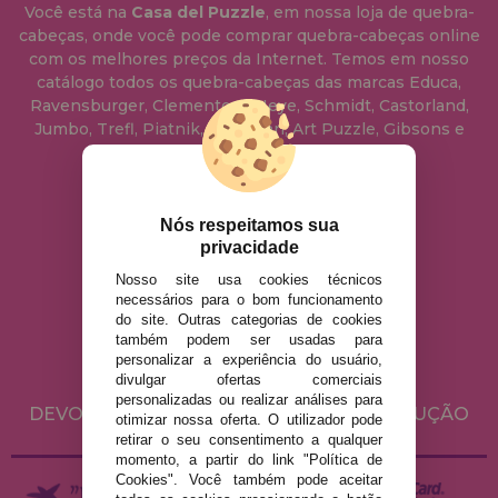
Você está na
Casa del Puzzle
, em nossa loja de quebra-
cabeças, onde você pode comprar quebra-cabeças online
com os melhores preços da Internet. Temos em nosso
catálogo todos os quebra-cabeças das marcas Educa,
Ravensburger, Clementoni, Heye, Schmidt, Castorland,
Jumbo, Trefl, Piatnik, Anatolian, Art Puzzle, Gibsons e
muito mais.
info@casadopuzzle.pt
Nós respeitamos sua
privacidade
Nosso site usa cookies técnicos
AVISO LEGAL
necessários para o bom funcionamento
do site. Outras categorias de cookies
POLÍTICA DE PRIVACIDADE
também podem ser usadas para
POLÍTICA DE COOKIES
personalizar a experiência do usuário,
divulgar ofertas comerciais
ENVIO E DEVOLUÇÕES
personalizadas ou realizar análises para
DEVOLUÇÕES / DIREITO DE LIVRE RESOLUÇÃO
otimizar nossa oferta. O utilizador pode
retirar o seu consentimento a qualquer
momento, a partir do link "Política de
Cookies". Você também pode aceitar