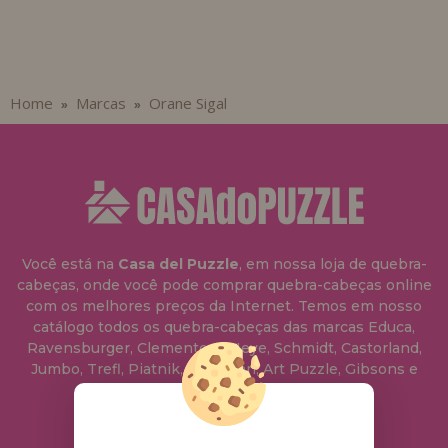
Home
Marcas
Orane Sigal
»
»
Você está na
Casa del Puzzle
, em nossa loja de quebra-
cabeças, onde você pode comprar quebra-cabeças online
com os melhores preços da Internet. Temos em nosso
catálogo todos os quebra-cabeças das marcas Educa,
Ravensburger, Clementoni, Heye, Schmidt, Castorland,
Jumbo, Trefl, Piatnik, Anatolian, Art Puzzle, Gibsons e
muito mais.
info@casadopuzzle.pt