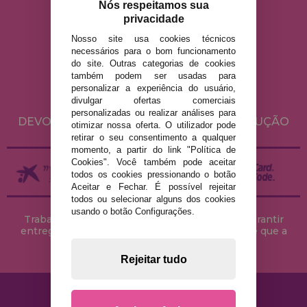
Nós respeitamos sua
privacidade
Nosso site usa cookies técnicos
AVISO LEGAL
necessários para o bom funcionamento
do site. Outras categorias de cookies
POLÍTICA DE PRIVACIDADE
também podem ser usadas para
POLÍTICA DE COOKIES
personalizar a experiência do usuário,
divulgar ofertas comerciais
ENVIO E DEVOLUÇÕES
personalizadas ou realizar análises para
DEVOLUÇÕES / DIREITO DE LIVRE RESOLUÇÃO
otimizar nossa oferta. O utilizador pode
retirar o seu consentimento a qualquer
momento, a partir do link "Política de
Cookies". Você também pode aceitar
todos os cookies pressionando o botão
Aceitar e Fechar. É possível rejeitar
todos ou selecionar alguns dos cookies
usando o botão Configurações.
Trabalhamos com stocks permanentes para garantir
entregas rápidas no território peninsular, desde que a
encomenda seja feita até às 18h00.
Rejeitar tudo