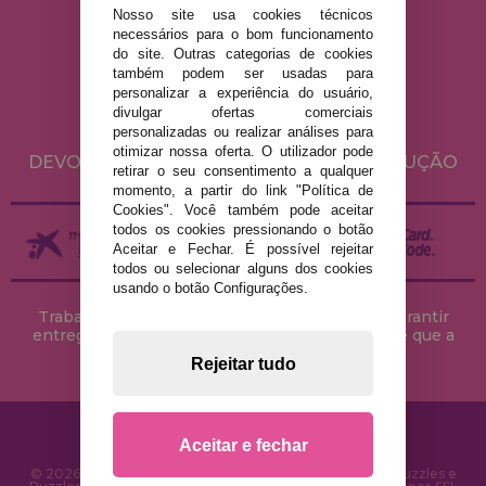
Nosso site usa cookies técnicos
necessários para o bom funcionamento
AVISO LEGAL
do site. Outras categorias de cookies
POLÍTICA DE PRIVACIDADE
também podem ser usadas para
personalizar a experiência do usuário,
POLÍTICA DE COOKIES
divulgar ofertas comerciais
ENVIO E DEVOLUÇÕES
personalizadas ou realizar análises para
otimizar nossa oferta. O utilizador pode
DEVOLUÇÕES / DIREITO DE LIVRE RESOLUÇÃO
retirar o seu consentimento a qualquer
momento, a partir do link "Política de
Cookies". Você também pode aceitar
todos os cookies pressionando o botão
Aceitar e Fechar. É possível rejeitar
todos ou selecionar alguns dos cookies
usando o botão Configurações.
Trabalhamos com stocks permanentes para garantir
entregas rápidas no território peninsular, desde que a
encomenda seja feita até às 18h00.
Rejeitar tudo
Aceitar e fechar
© 2026 CasaDoPuzzle.com - Loja Online para comprar Puzzles e