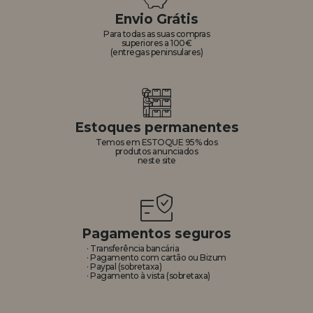
Envio Grátis
REGISTRO DE REVENDEDOR
Para todas as suas compras
superiores a 100€
(entregas peninsulares)
Estoques permanentes
Temos em ESTOQUE 95% dos
produtos anunciados
neste site
Pagamentos seguros
· Transferência bancária
· Pagamento com cartão ou Bizum
· Paypal (sobretaxa)
· Pagamento à vista (sobretaxa)