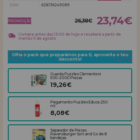
EAN
628136249089
REGISTRO DE REVENDEDOR
23,74€
26,38€
PROMOÇÃO!
Compre antes das 13:00 de hoje e receberá a partir de
martes 11 de agosto
Olha o pack que preparámos para ti, aproveita o teu
desconto!
Guarda Puzzles Clementoni
500-2000 Piezas
19,26€
Pegamento Puzzles Educa 250
ml
8,08€
Separador de Piezas
Ravensburger Sort and Go de 8
bandejas