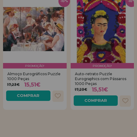
-10%
-10%
PROMOÇÃO!
PROMOÇÃO!
Almoço Eurográficos Puzzle
Auto-retrato Puzzle
1000 Peças
Eurographics com Pássaros
15,51€
1000 Peças
17,23€
15,51€
17,23€
COMPRAR
COMPRAR