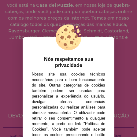
Você está na
Casa del Puzzle
, em nossa loja de quebra-
cabeças, onde você pode comprar quebra-cabeças online
com os melhores preços da Internet. Temos em nosso
catálogo todos os quebra-cabeças das marcas Educa,
Ravensburger, Clementoni, Heye, Schmidt, Castorland,
Jumbo, Trefl, Piatnik, Anatolian, Art Puzzle, Gibsons e
muito mais.
Nós respeitamos sua
info@casadopuzzle.pt
privacidade
Nosso site usa cookies técnicos
necessários para o bom funcionamento
AVISO LEGAL
do site. Outras categorias de cookies
POLÍTICA DE PRIVACIDADE
também podem ser usadas para
personalizar a experiência do usuário,
POLÍTICA DE COOKIES
divulgar ofertas comerciais
ENVIO E DEVOLUÇÕES
personalizadas ou realizar análises para
otimizar nossa oferta. O utilizador pode
DEVOLUÇÕES / DIREITO DE LIVRE RESOLUÇÃO
retirar o seu consentimento a qualquer
momento, a partir do link "Política de
Cookies". Você também pode aceitar
todos os cookies pressionando o botão