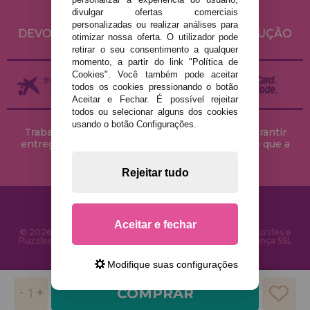
divulgar ofertas comerciais
ENVIO E DEVOLUÇÕES
personalizadas ou realizar análises para
DEVOLUÇÕES / DIREITO DE LIVRE RESOLUÇÃO
otimizar nossa oferta. O utilizador pode
retirar o seu consentimento a qualquer
momento, a partir do link "Política de
Cookies". Você também pode aceitar
todos os cookies pressionando o botão
Aceitar e Fechar. É possível rejeitar
todos ou selecionar alguns dos cookies
usando o botão Configurações.
Trabalhamos com stocks permanentes para garantir
entregas rápidas no território peninsular, desde que a
encomenda seja feita até às 18h00.
Rejeitar tudo
Aceitar e fechar
© 2026 CasaDoPuzzle.com - Loja Online para comprar Puzzles e
Puzzles na Internet. Entrega rápida em 24 horas e segurança SSL
Modifique suas configurações
COMPRAR