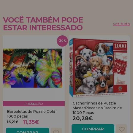
VOCÊ TAMBÉM PODE
ver tudo
ESTAR INTERESSADO
-30%
Cachorrinhos de Puzzle
PROMOÇÃO!
MasterPieces no Jardim de
Borboletas de Puzzle Gold
1000 Peças
1000 peças
20,28€
11,35€
16,21€
COMPRAR
COMPRAR