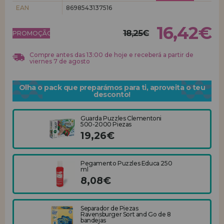
EAN
8698543137516
REGISTRO DE REVENDEDOR
16,42€
18,25€
PROMOÇÃO!
Compre antes das 13:00 de hoje e receberá a partir de
viernes 7 de agosto
Olha o pack que preparámos para ti, aproveita o teu
desconto!
Guarda Puzzles Clementoni
500-2000 Piezas
19,26€
Pegamento Puzzles Educa 250
ml
8,08€
Separador de Piezas
Ravensburger Sort and Go de 8
bandejas