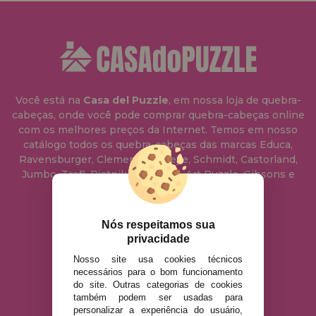
Você está na
Casa del Puzzle
, em nossa loja de quebra-
cabeças, onde você pode comprar quebra-cabeças online
com os melhores preços da Internet. Temos em nosso
catálogo todos os quebra-cabeças das marcas Educa,
Ravensburger, Clementoni, Heye, Schmidt, Castorland,
Jumbo, Trefl, Piatnik, Anatolian, Art Puzzle, Gibsons e
muito mais.
Nós respeitamos sua
info@casadopuzzle.pt
privacidade
Nosso site usa cookies técnicos
necessários para o bom funcionamento
AVISO LEGAL
do site. Outras categorias de cookies
POLÍTICA DE PRIVACIDADE
também podem ser usadas para
personalizar a experiência do usuário,