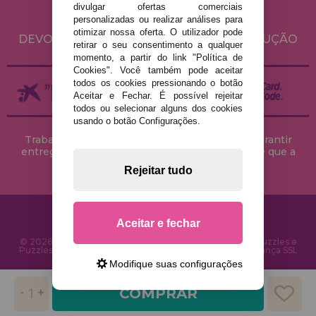
POLÍTICA DE COOKIES
divulgar ofertas comerciais
ENVIO E DEVOLUÇÕES
personalizadas ou realizar análises para
otimizar nossa oferta. O utilizador pode
DEVOLUÇÕES / DIREITO DE LIVRE RESOLUÇÃO
retirar o seu consentimento a qualquer
momento, a partir do link "Política de
Cookies". Você também pode aceitar
todos os cookies pressionando o botão
Aceitar e Fechar. É possível rejeitar
todos ou selecionar alguns dos cookies
usando o botão Configurações.
Trabalhamos com stocks permanentes para garantir
entregas rápidas no território peninsular, desde que a
encomenda seja feita até às 18h00.
Rejeitar tudo
Aceitar e fechar
© 2026 CasaDoPuzzle.com - Loja Online para comprar Puzzles e
Puzzles na Internet. Entrega rápida em 24 horas e segurança SSL
Modifique suas configurações
COMPRAR