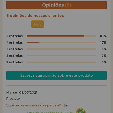
Opiniões
(6)
6 opiniões de nossos clientes
4.8/5
5 estrelas
83%
4 estrelas
17%
3 estrelas
0%
2 estrelas
0%
1 estrelas
0%
Escreva sua opinião sobre este produto
Marco
08/03/2021
Precioso
Você recomendaria a compra dele?
Sim
Opinião verificada pela EKOMI