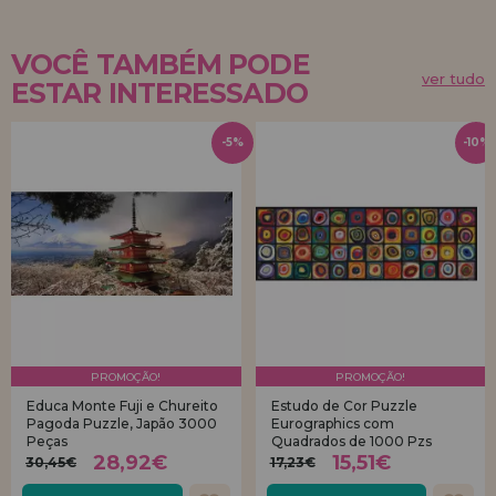
VOCÊ TAMBÉM PODE
ver tudo
ESTAR INTERESSADO
-5%
-10%
PROMOÇÃO!
PROMOÇÃO!
Educa Monte Fuji e Chureito
Estudo de Cor Puzzle
Pagoda Puzzle, Japão 3000
Eurographics com
Peças
Quadrados de 1000 Pzs
28,92€
15,51€
30,45€
17,23€