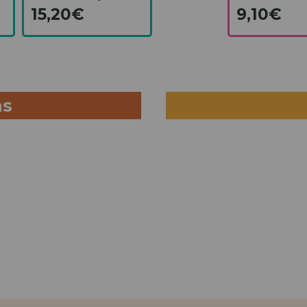
15,20€
9,10€
as