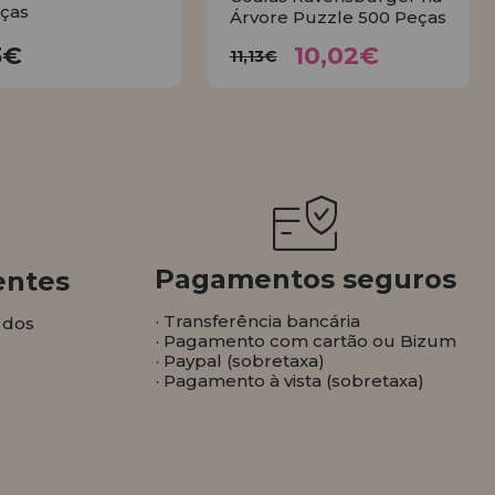
ças
Árvore Puzzle 500 Peças
10,02€
17,23€
11,13€
3€
10,02€
11,13€
COMPRAR
COMPRAR
Pagamentos seguros
entes
· Transferência bancária
 dos
· Pagamento com cartão ou Bizum
· Paypal (sobretaxa)
· Pagamento à vista (sobretaxa)