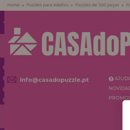
Home
Puzzles para Adultos
Puzzles de 500 peças
Pu
»
»
»
AJUD
info@casadopuzzle.pt
NOVIDA
PROMOÇ