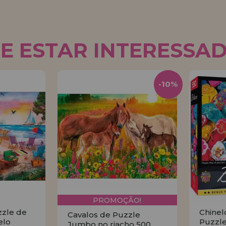
E ESTAR INTERESSA
-10%
PROMOÇÃO!
zzle de
Chinel
Cavalos de Puzzle
elo
Puzzle
Jumbo no riacho 500