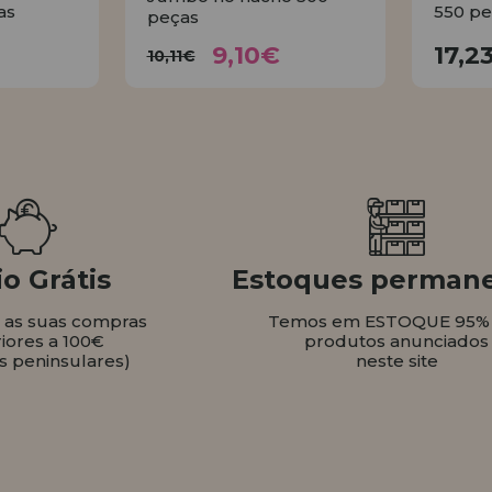
as
550 pe
peças
9,10€
€
10,11€
9,10€
17,2
10,11€
AR
COMPRAR
o Grátis
Estoques perman
s as suas compras
Temos em ESTOQUE 95%
iores a 100€
produtos anunciados
s peninsulares)
neste site