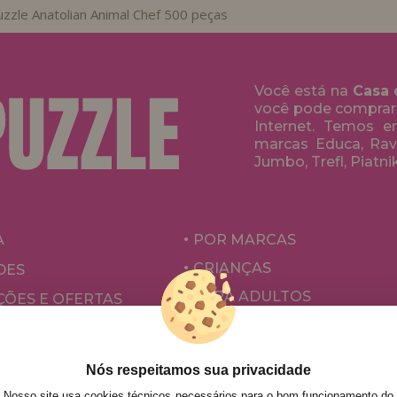
zzle Anatolian Animal Chef 500 peças
Você está na
Casa 
você pode comprar
Internet. Temos 
marcas Educa, Rave
Jumbo, Trefl, Piatni
A
POR MARCAS
CRIANÇAS
DES
PARA ADULTOS
ÕES E OFERTAS
POR AUTORES
ACESSÓRIOS
Nós respeitamos sua privacidade
JOGOS DE TABULEIRO
Nosso site usa cookies técnicos necessários para o bom funcionamento do