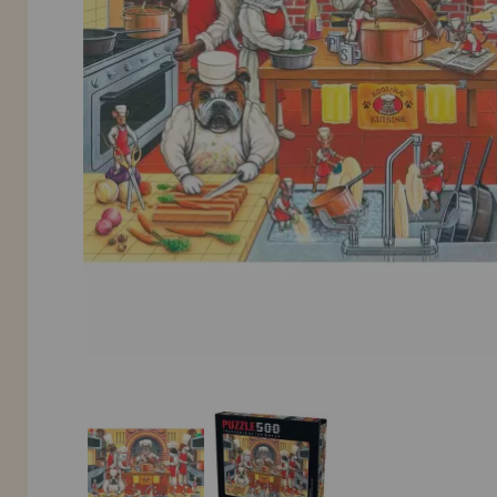
LIQUIDAÇÕES
EM FORMAÇÃO
info@casadopuzzle.pt