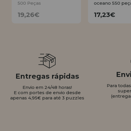
500 Peças
oceano 550 peç
19,26€
17,23
19,26€
17,23€
AVISE
COMPR
Envi
Entregas rápidas
Para toda
Envio em 24/48 horas!
super
E com portes de envio desde
(entrega
apenas 4,95€ para até 3 puzzles