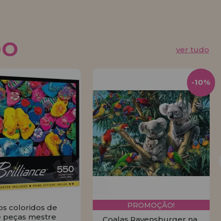
DO
ver tudo
-10%
PROMOÇÃO!
os coloridos de
 peças mestre
Coalas Ravensburger na