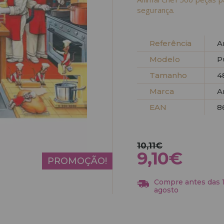
segurança.
Referência
A
Modelo
P
Tamanho
4
Marca
A
EAN
8
10,11€
9,10€
PROMOÇÃO!
Compre antes das 13
agosto