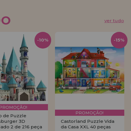
DO
ver tudo
-10%
-15%
PROMOÇÃO!
PROMOÇÃO!
o de Puzzle
sburger 3D
Castorland Puzzle Vida
ado 2 de 216 peça
da Casa XXL 40 peças