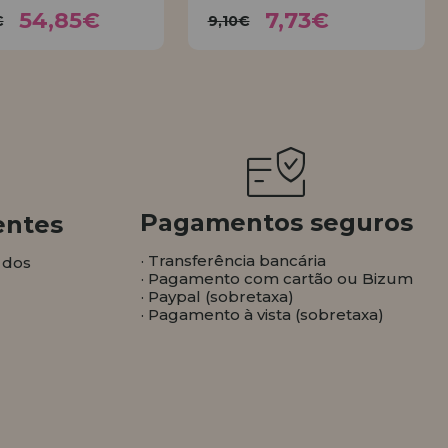
54,85€
7,73€
0,94€
9,10€
54,85€
7,73€
€
9,10€
COMPRAR
COMPRAR
Pagamentos seguros
entes
· Transferência bancária
 dos
· Pagamento com cartão ou Bizum
· Paypal (sobretaxa)
· Pagamento à vista (sobretaxa)