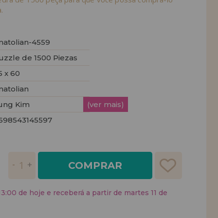
.
natolian-4559
uzzle de 1500 Piezas
5 x 60
natolian
ung Kim
(ver mais)
698543145597
COMPRAR
:00 de hoje e receberá a partir de martes 11 de