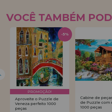
VOCÊ TAMBÉM POD
5%
-5%
PROMOÇÃO!
Cabine de peça
Aproveite o Puzzle de
de Puzzle com 
Veneza perfeito 1000
1000 peças
peças