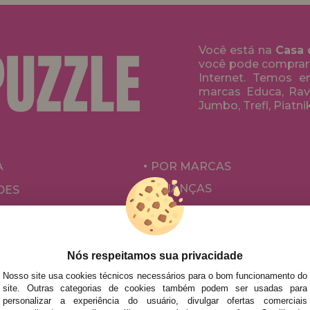
Você está na
Casa 
você pode comprar
Internet. Temos 
marcas Educa, Rave
Jumbo, Trefl, Piatni
A
POR MARCAS
CRIANÇAS
DES
PARA ADULTOS
ÕES E OFERTAS
POR AUTORES
ACESSÓRIOS
Nós respeitamos sua privacidade
Nosso site usa cookies técnicos necessários para o bom funcionamento do
JOGOS DE TABULEIRO
site. Outras categorias de cookies também podem ser usadas para
personalizar a experiência do usuário, divulgar ofertas comerciais