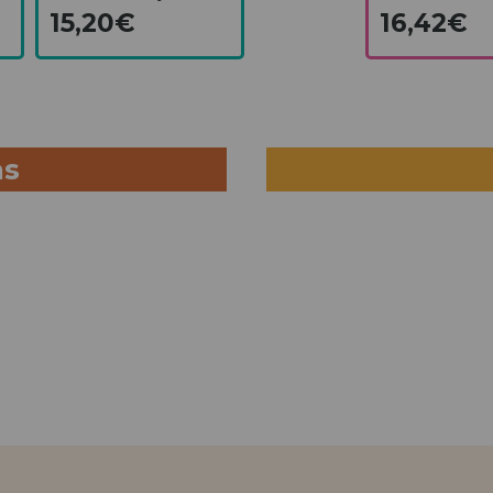
15,20€
16,42€
as