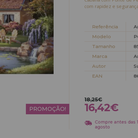
com rapidez e segurança
Referência
A
Modelo
P
Tamanho
8
Marca
A
Autor
S
EAN
8
18,25€
16,42€
PROMOÇÃO!
Compre antes das 13
agosto