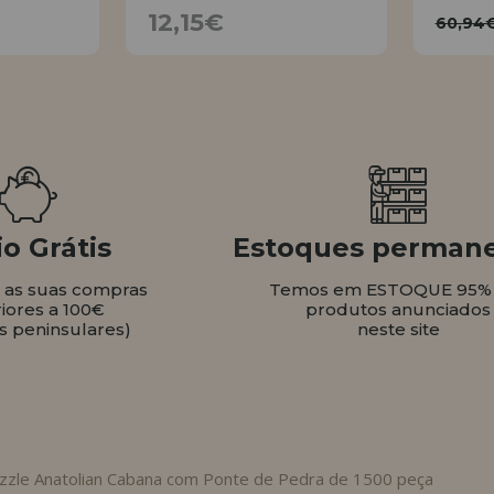
€
12,15€
6
12,15€
60,94
AR
AVISE
o Grátis
Estoques perman
s as suas compras
Temos em ESTOQUE 95%
iores a 100€
produtos anunciados
s peninsulares)
neste site
zzle Anatolian Cabana com Ponte de Pedra de 1500 peça