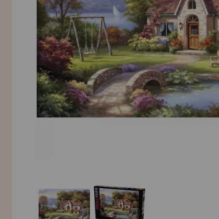
LIQUIDAÇÕES
EM FORMAÇÃO
info@casadopuzzle.pt