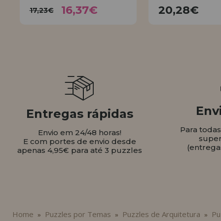
16,37€
20,28
17,23€
16,37€
20,28€
17,23€
COMPR
COMPRAR
Envi
Entregas rápidas
Para toda
Envio em 24/48 horas!
super
E com portes de envio desde
(entrega
apenas 4,95€ para até 3 puzzles
Home
Puzzles por Temas
Puzzles de Arquitetura
Pu
»
»
»