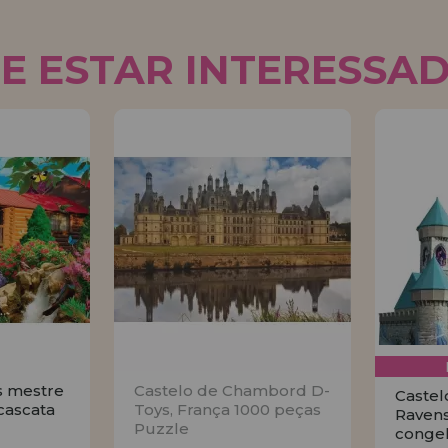
E ESTAR INTERESSA
s mestre
Castelo de Chambord D-
Castel
cascata
Toys, França 1000 peças
Raven
Puzzle
congel