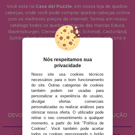
Você está na
Casa del Puzzle
, em nossa loja de quebra-
cabeças, onde você pode comprar quebra-cabeças online
com os melhores preços da Internet. Temos em nosso
catálogo todos os quebra-cabeças das marcas Educa,
Ravensburger, Clementoni, Heye, Schmidt, Castorland,
Jumbo, Trefl, Piatnik, Anatolian, Art Puzzle, Gibsons e
muito mais.
Nós respeitamos sua
info@casadopuzzle.pt
privacidade
Nosso site usa cookies técnicos
necessários para o bom funcionamento
AVISO LEGAL
do site. Outras categorias de cookies
POLÍTICA DE PRIVACIDADE
também podem ser usadas para
personalizar a experiência do usuário,
POLÍTICA DE COOKIES
divulgar ofertas comerciais
ENVIO E DEVOLUÇÕES
personalizadas ou realizar análises para
otimizar nossa oferta. O utilizador pode
DEVOLUÇÕES / DIREITO DE LIVRE RESOLUÇÃO
retirar o seu consentimento a qualquer
momento, a partir do link "Política de
Cookies". Você também pode aceitar
todos os cookies pressionando o botão