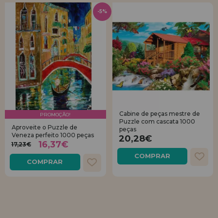
-5%
Cabine de peças mestre de
PROMOÇÃO!
Puzzle com cascata 1000
Aproveite o Puzzle de
peças
Veneza perfeito 1000 peças
20,28€
16,37€
17,23€
COMPRAR
COMPRAR