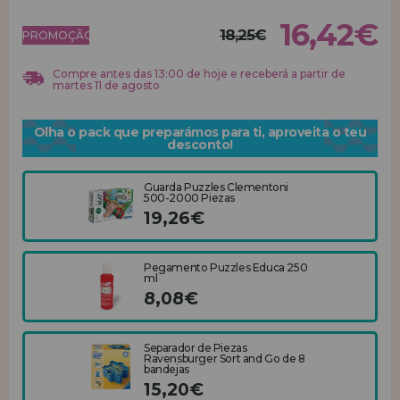
16,42€
18,25€
REGISTRO DE REVENDEDOR
PROMOÇÃO!
Compre antes das 13:00 de hoje e receberá a partir de
martes 11 de agosto
Olha o pack que preparámos para ti, aproveita o teu
desconto!
Guarda Puzzles Clementoni
500-2000 Piezas
19,26€
Pegamento Puzzles Educa 250
ml
8,08€
Separador de Piezas
Ravensburger Sort and Go de 8
bandejas
15,20€