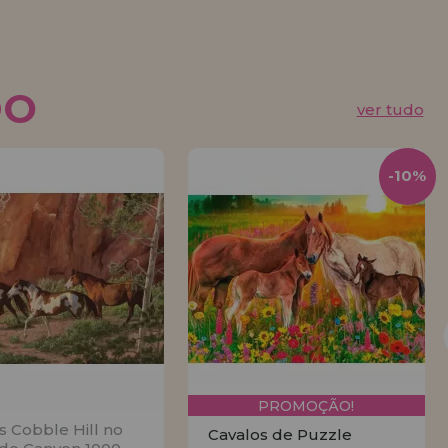
DO
ver tudo
-10%
PROMOÇÃO!
s Cobble Hill no
Cavalos de Puzzle