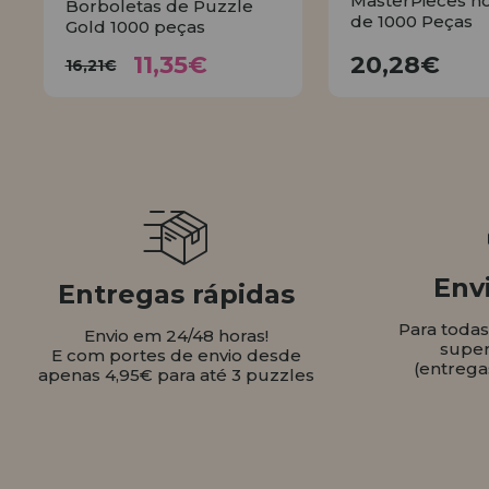
MasterPieces n
Borboletas de Puzzle
de 1000 Peças
Gold 1000 peças
11,35€
20,28
16,21€
11,35€
20,28€
16,21€
COMPR
COMPRAR
Envi
Entregas rápidas
Para toda
Envio em 24/48 horas!
super
E com portes de envio desde
(entrega
apenas 4,95€ para até 3 puzzles