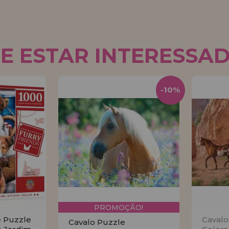
E ESTAR INTERESSA
-10%
PROMOÇÃO!
e Puzzle
Cavalo
Cavalo Puzzle