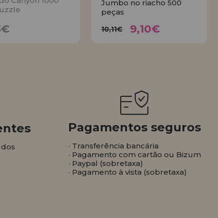
do Canyon 1000
Jumbo no riacho 500
uzzle
peças
9,10€
17,23€
10,11€
3€
9,10€
10,11€
AVISE
COMPRAR
Pagamentos seguros
entes
· Transferência bancária
 dos
· Pagamento com cartão ou Bizum
· Paypal (sobretaxa)
· Pagamento à vista (sobretaxa)