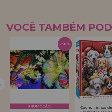
VOCÊ TAMBÉM POD
-30%
PROMOÇÃO!
Cachorrinhos d