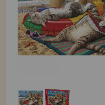
LIQUIDAÇÕES
EM FORMAÇÃO
info@casadopuzzle.pt