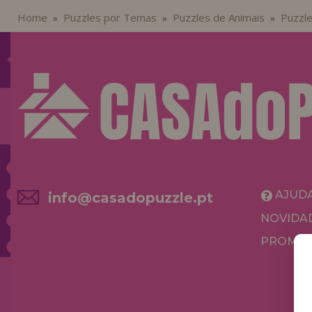
Home
Puzzles por Temas
Puzzles de Animais
Puzzle
»
»
»
AJUD
info@casadopuzzle.pt
NOVIDA
PROMOÇ