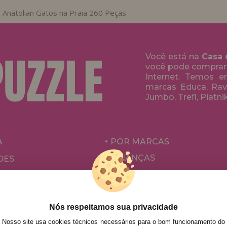
 Anatolian Gatos na Praia 260 Peças
Você está na
Casa 
você pode comprar
Internet. Temos 
marcas Educa, Rave
Jumbo, Trefl, Piatni
A
POR MARCAS
CRIANÇAS
DES
PARA ADULTOS
ÕES E OFERTAS
POR AUTORES
ACESSÓRIOS
Nós respeitamos sua privacidade
Nosso site usa cookies técnicos necessários para o bom funcionamento do
JOGOS DE TABULEIRO