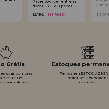
o Jardim
Colora
Ravensburger entre as
Foot P
flores XXL 300 peças
10,93€
€
12,15€
10,93€
17,2
12,15€
AR
COMPRAR
o Grátis
Estoques perman
s as suas compras
Temos em ESTOQUE 95%
iores a 100€
produtos anunciados
s peninsulares)
neste site