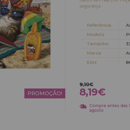
segurança.
Referência
A
Modelo
P
Tamanho
3
Marca
A
EAN
8
9,10€
8,19€
PROMOÇÃO!
Compre antes das 13
agosto