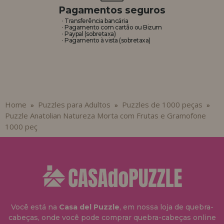
Pagamentos seguros
· Transferência bancária
· Pagamento com cartão ou Bizum
· Paypal (sobretaxa)
· Pagamento à vista (sobretaxa)
Home
Puzzles para Adultos
Puzzles de 1000 peças
»
»
»
Puzzle Anatolian Natureza Morta com Frutas e Gramofone
1000 peç
Você está na
Casa del Puzzle
, em nossa loja de quebra-
cabeças, onde você pode comprar quebra-cabeças online