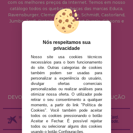
com os melhores preços da Internet. Temos em nosso
catálogo todos os quebra-cabeças das marcas Educa,
Ravensburger, Clementoni, Heye, Schmidt, Castorland,
Jumbo, Trefl, Piatnik, Anatolian, Art Puzzle, Gibsons e
muito mais.
Nós respeitamos sua
info@casadopuzzle.pt
privacidade
Nosso site usa cookies técnicos
necessários para o bom funcionamento
AVISO LEGAL
do site. Outras categorias de cookies
POLÍTICA DE PRIVACIDADE
também podem ser usadas para
personalizar a experiência do usuário,
POLÍTICA DE COOKIES
divulgar ofertas comerciais
ENVIO E DEVOLUÇÕES
personalizadas ou realizar análises para
otimizar nossa oferta. O utilizador pode
DEVOLUÇÕES / DIREITO DE LIVRE RESOLUÇÃO
retirar o seu consentimento a qualquer
momento, a partir do link "Política de
Cookies". Você também pode aceitar
todos os cookies pressionando o botão
Aceitar e Fechar. É possível rejeitar
todos ou selecionar alguns dos cookies
usando o botão Configurações.