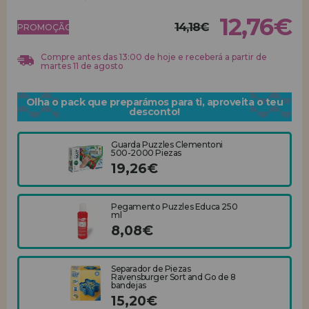
12,76€
14,18€
REGISTRO DE REVENDEDOR
PROMOÇÃO!
Compre antes das 13:00 de hoje e receberá a partir de
martes 11 de agosto
Olha o pack que preparámos para ti, aproveita o teu
desconto!
Guarda Puzzles Clementoni
500-2000 Piezas
19,26€
Pegamento Puzzles Educa 250
ml
8,08€
Separador de Piezas
Ravensburger Sort and Go de 8
bandejas
15,20€