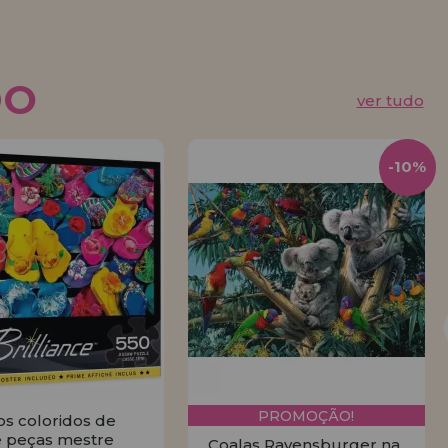
DO
ver tudo
-10%
PROMOÇÃO!
os coloridos de
 peças mestre
Coalas Ravensburger na