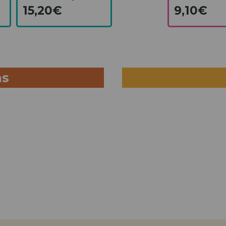
15,20€
9,10€
as