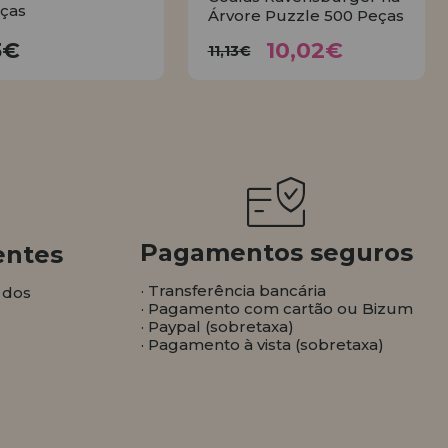
ças
Árvore Puzzle 500 Peças
10,02€
17,23€
11,13€
3€
10,02€
11,13€
COMPRAR
COMPRAR
Pagamentos seguros
entes
· Transferência bancária
 dos
· Pagamento com cartão ou Bizum
· Paypal (sobretaxa)
· Pagamento à vista (sobretaxa)