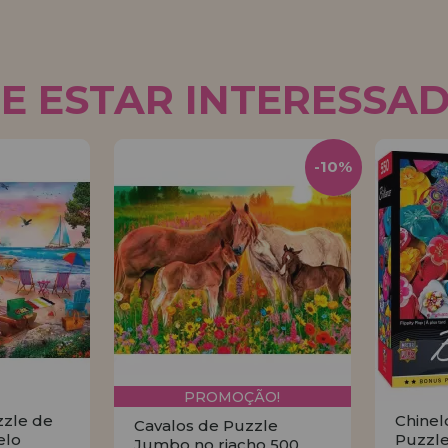
E ESTAR INTERESSA
-10%
PROMOÇÃO!
zzle de
Chinel
Cavalos de Puzzle
elo
Puzzle
Jumbo no riacho 500