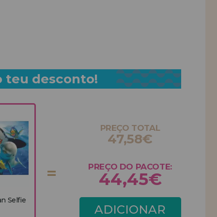
o teu desconto!
PREÇO TOTAL
47,58€
PREÇO DO PACOTE:
44,45€
n Selfie
ADICIONAR