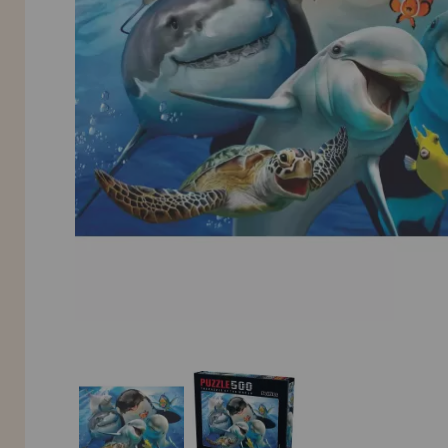
LIQUIDAÇÕES
EM FORMAÇÃO
info@casadopuzzle.pt