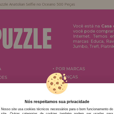
zzle Anatolian Selfie no Oceano 500 Peças
Você está na
Casa 
você pode comprar
Internet. Temos 
marcas Educa, Rave
Jumbo, Trefl, Piatni
A
POR MARCAS
CRIANÇAS
DES
PARA ADULTOS
ÕES E OFERTAS
POR AUTORES
ACESSÓRIOS
Nós respeitamos sua privacidade
Nosso site usa cookies técnicos necessários para o bom funcionamento do
JOGOS DE TABULEIRO
site. Outras categorias de cookies também podem ser usadas para