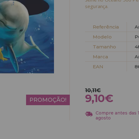
segurança.
Referência
A
Modelo
P
Tamanho
4
Marca
A
EAN
8
10,11€
9,10€
PROMOÇÃO!
Compre antes das 13
agosto