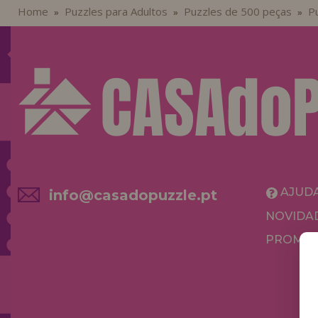
Home
Puzzles para Adultos
Puzzles de 500 peças
Pu
»
»
»
AJUD
info@casadopuzzle.pt
NOVIDA
PROMOÇ