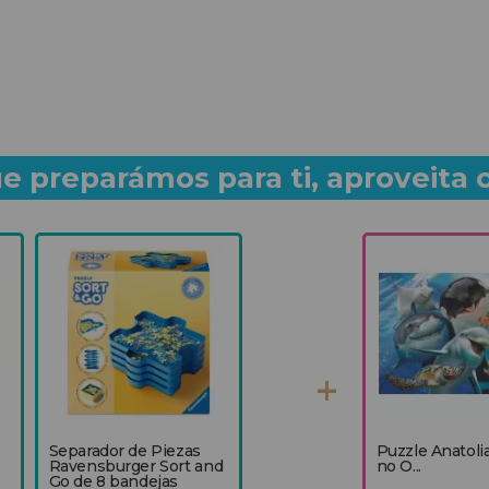
e preparámos para ti, aproveita 
Separador de Piezas
Puzzle Anatolia
Ravensburger Sort and
no O...
Go de 8 bandejas