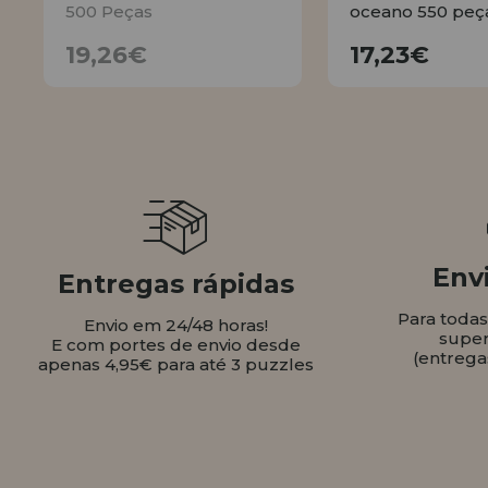
500 Peças
oceano 550 peç
19,26€
17,23
19,26€
17,23€
AVISE
COMPR
Envi
Entregas rápidas
Para toda
Envio em 24/48 horas!
super
E com portes de envio desde
(entrega
apenas 4,95€ para até 3 puzzles