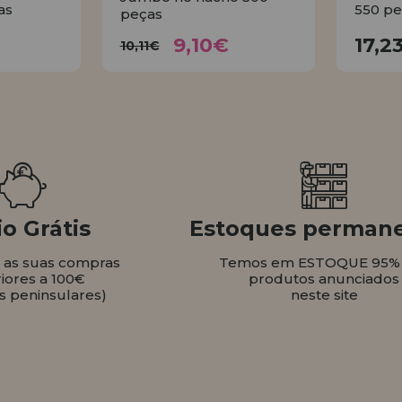
as
550 pe
peças
9,10€
€
10,11€
9,10€
17,2
10,11€
AR
COMPRAR
o Grátis
Estoques perman
s as suas compras
Temos em ESTOQUE 95%
iores a 100€
produtos anunciados
s peninsulares)
neste site