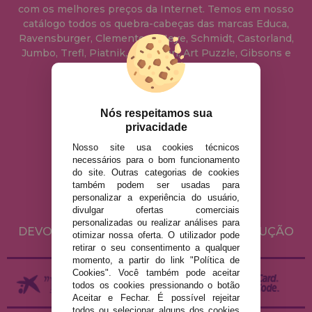
com os melhores preços da Internet. Temos em nosso
catálogo todos os quebra-cabeças das marcas Educa,
Ravensburger, Clementoni, Heye, Schmidt, Castorland,
Jumbo, Trefl, Piatnik, Anatolian, Art Puzzle, Gibsons e
muito mais.
info@casadopuzzle.pt
Nós respeitamos sua
privacidade
Nosso site usa cookies técnicos
AVISO LEGAL
necessários para o bom funcionamento
do site. Outras categorias de cookies
POLÍTICA DE PRIVACIDADE
também podem ser usadas para
POLÍTICA DE COOKIES
personalizar a experiência do usuário,
divulgar ofertas comerciais
ENVIO E DEVOLUÇÕES
personalizadas ou realizar análises para
DEVOLUÇÕES / DIREITO DE LIVRE RESOLUÇÃO
otimizar nossa oferta. O utilizador pode
retirar o seu consentimento a qualquer
momento, a partir do link "Política de
Cookies". Você também pode aceitar
todos os cookies pressionando o botão
Aceitar e Fechar. É possível rejeitar
todos ou selecionar alguns dos cookies