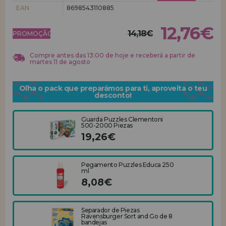
EAN
8698543110885
REGISTRO DE REVENDEDOR
12,76€
14,18€
PROMOÇÃO!
Compre antes das 13:00 de hoje e receberá a partir de
martes 11 de agosto
Olha o pack que preparámos para ti, aproveita o teu
desconto!
Guarda Puzzles Clementoni
500-2000 Piezas
19,26€
Pegamento Puzzles Educa 250
ml
8,08€
Separador de Piezas
Ravensburger Sort and Go de 8
bandejas