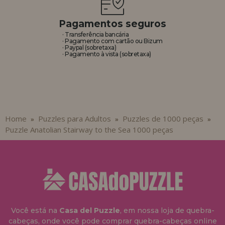
Pagamentos seguros
· Transferência bancária
· Pagamento com cartão ou Bizum
· Paypal (sobretaxa)
· Pagamento à vista (sobretaxa)
Home
Puzzles para Adultos
Puzzles de 1000 peças
»
»
»
Puzzle Anatolian Stairway to the Sea 1000 peças
Você está na
Casa del Puzzle
, em nossa loja de quebra-
cabeças, onde você pode comprar quebra-cabeças online