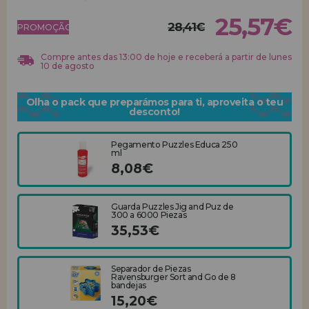
25,57€
28,41€
REGISTRO DE REVENDEDOR
PROMOÇÃO!
Compre antes das 13:00 de hoje e receberá a partir de lunes
10 de agosto
Olha o pack que preparámos para ti, aproveita o teu
desconto!
Pegamento Puzzles Educa 250
ml
8,08€
Guarda Puzzles Jig and Puz de
300 a 6000 Piezas
35,53€
Separador de Piezas
Ravensburger Sort and Go de 8
bandejas
15,20€