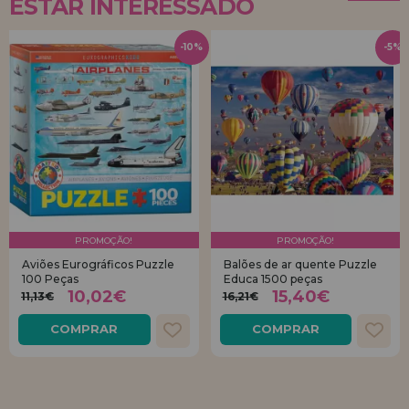
ESTAR INTERESSADO
-10%
-5%
PROMOÇÃO!
PROMOÇÃO!
Aviões Eurográficos Puzzle
Balões de ar quente Puzzle
100 Peças
Educa 1500 peças
10,02€
15,40€
11,13€
16,21€
COMPRAR
COMPRAR