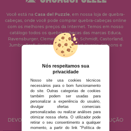
Você está na
Casa del Puzzle
, em nossa loja de quebra-
cabeças, onde você pode comprar quebra-cabeças online
com os melhores preços da Internet. Temos em nosso
catálogo todos os quebra-cabeças das marcas Educa,
Ravensburger, Clementoni, Heye, Schmidt, Castorland,
Jumbo, Trefl, Piatnik, Anatolian, Art Puzzle, Gibsons e
muito mais.
Nós respeitamos sua
info@casadopuzzle.pt
privacidade
Nosso site usa cookies técnicos
necessários para o bom funcionamento
AVISO LEGAL
do site. Outras categorias de cookies
POLÍTICA DE PRIVACIDADE
também podem ser usadas para
personalizar a experiência do usuário,
POLÍTICA DE COOKIES
divulgar ofertas comerciais
ENVIO E DEVOLUÇÕES
personalizadas ou realizar análises para
otimizar nossa oferta. O utilizador pode
DEVOLUÇÕES / DIREITO DE LIVRE RESOLUÇÃO
retirar o seu consentimento a qualquer
momento, a partir do link "Política de