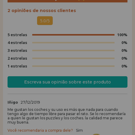
2 opiniões de nossos clientes
5.0/5
5 estrelas
100%
4 estrelas
0%
3 estrelas
0%
2 estrelas
0%
1 estrelas
0%
Escreva sua opinião sobre este produto
Iñigo
27/12/2019
Me gustan los coches y su uso es más que nada para cuando
tengo algo de tiempo libre para pasar el rato. Se lo recomendaría
a quien le gustan los puzzles y los coches. la calidad me parece
muy buena.
Você recomendaria a compra dele?
Sim