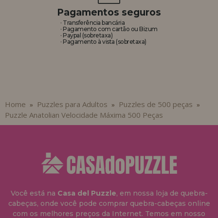
Pagamentos seguros
· Transferência bancária
· Pagamento com cartão ou Bizum
· Paypal (sobretaxa)
· Pagamento à vista (sobretaxa)
Home
Puzzles para Adultos
Puzzles de 500 peças
»
»
»
Puzzle Anatolian Velocidade Máxima 500 Peças
Você está na
Casa del Puzzle
, em nossa loja de quebra-
cabeças, onde você pode comprar quebra-cabeças online
com os melhores preços da Internet. Temos em nosso