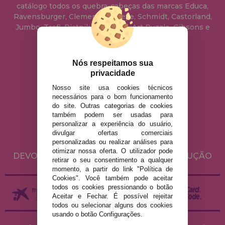
catálogo todos os quebra-cabeças das marcas Educa,
Ravensburger, Clementoni, Heye, Schmidt, Castorland,
Jumbo, Trefl, Piatnik, Anatolian, Art Puzzle, Gibsons e
muito mais.
Nós respeitamos sua
info@casadopuzzle.pt
privacidade
Nosso site usa cookies técnicos
necessários para o bom funcionamento
AVISO LEGAL
do site. Outras categorias de cookies
POLÍTICA DE PRIVACIDADE
também podem ser usadas para
personalizar a experiência do usuário,
POLÍTICA DE COOKIES
divulgar ofertas comerciais
ENVIO E DEVOLUÇÕES
personalizadas ou realizar análises para
otimizar nossa oferta. O utilizador pode
DEVOLUÇÕES / DIREITO DE LIVRE RESOLUÇÃO
retirar o seu consentimento a qualquer
momento, a partir do link "Política de
Cookies". Você também pode aceitar
todos os cookies pressionando o botão
Aceitar e Fechar. É possível rejeitar
todos ou selecionar alguns dos cookies
usando o botão Configurações.