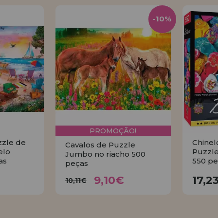
-10%
PROMOÇÃO!
zzle de
Chinel
Cavalos de Puzzle
elo
Puzzle
Jumbo no riacho 500
as
550 pe
peças
9,10€
€
10,11€
9,10€
17,2
10,11€
AR
COMPRAR