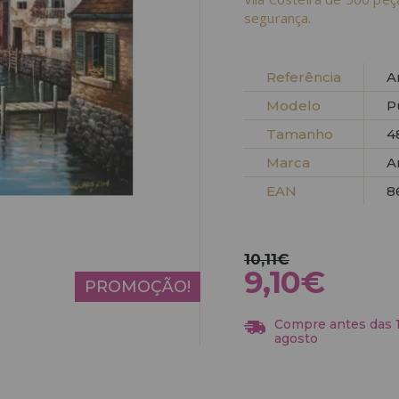
segurança.
Referência
A
Modelo
P
Tamanho
4
Marca
A
EAN
8
10,11€
9,10€
PROMOÇÃO!
Compre antes das 13
agosto