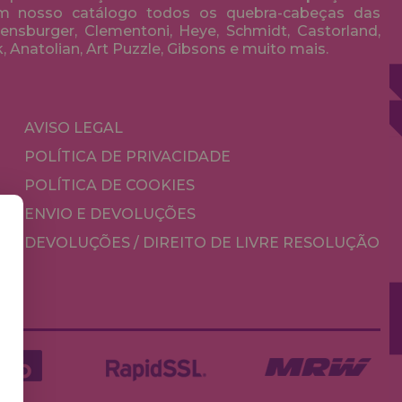
em nosso catálogo todos os quebra-cabeças das
nsburger, Clementoni, Heye, Schmidt, Castorland,
k, Anatolian, Art Puzzle, Gibsons e muito mais.
AVISO LEGAL
POLÍTICA DE PRIVACIDADE
POLÍTICA DE COOKIES
ENVIO E DEVOLUÇÕES
DEVOLUÇÕES / DIREITO DE LIVRE RESOLUÇÃO