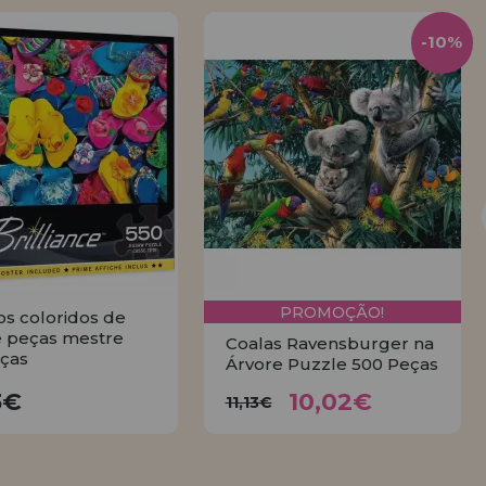
-10%
PROMOÇÃO!
os coloridos de
 peças mestre
Coalas Ravensburger na
ças
Árvore Puzzle 500 Peças
10,02€
17,23€
11,13€
3€
10,02€
11,13€
COMPRAR
COMPRAR