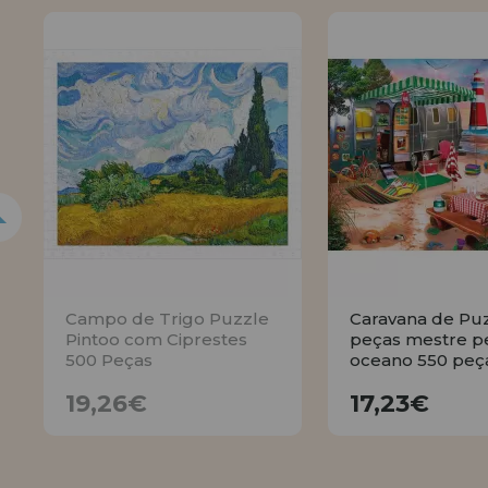
Campo de Trigo Puzzle
Caravana de Pu
Pintoo com Ciprestes
peças mestre p
500 Peças
oceano 550 peç
19,26€
17,23
19,26€
17,23€
AVISE
COMPR