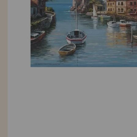
LIQUIDAÇÕES
EM FORMAÇÃO
info@casadopuzzle.pt