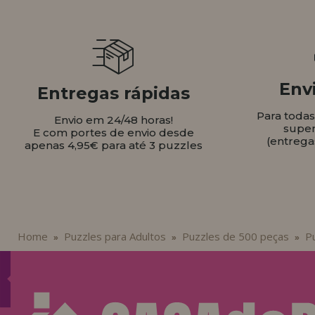
Envi
Entregas rápidas
Para toda
Envio em 24/48 horas!
super
E com portes de envio desde
(entrega
apenas 4,95€ para até 3 puzzles
Home
Puzzles para Adultos
Puzzles de 500 peças
Pu
»
»
»