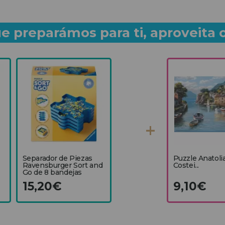
e preparámos para ti, aproveita 
Separador de Piezas
Puzzle Anatolia
Ravensburger Sort and
Costei...
Go de 8 bandejas
15,20€
9,10€