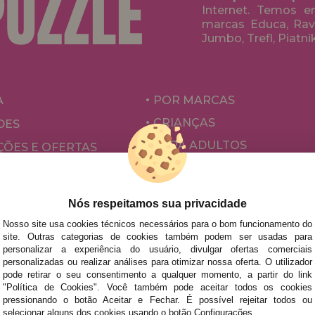
Internet. Temos 
marcas Educa, Rave
Jumbo, Trefl, Piatni
A
POR MARCAS
CRIANÇAS
DES
PARA ADULTOS
ÕES E OFERTAS
POR AUTORES
ACESSÓRIOS
Nós respeitamos sua privacidade
JOGOS DE TABULEIRO
Nosso site usa cookies técnicos necessários para o bom funcionamento do
site. Outras categorias de cookies também podem ser usadas para
personalizar a experiência do usuário, divulgar ofertas comerciais
personalizadas ou realizar análises para otimizar nossa oferta. O utilizador
pode retirar o seu consentimento a qualquer momento, a partir do link
"Política de Cookies". Você também pode aceitar todos os cookies
pressionando o botão Aceitar e Fechar. É possível rejeitar todos ou
selecionar alguns dos cookies usando o botão Configurações.