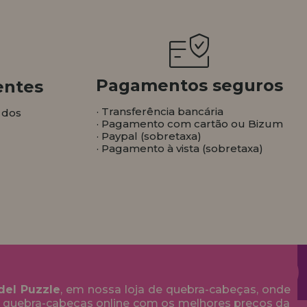
Pagamentos seguros
entes
· Transferência bancária
 dos
· Pagamento com cartão ou Bizum
· Paypal (sobretaxa)
· Pagamento à vista (sobretaxa)
del Puzzle
, em nossa loja de quebra-cabeças, onde
 quebra-cabeças online com os melhores preços da