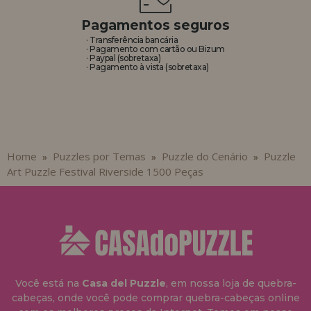
Pagamentos seguros
· Transferência bancária
· Pagamento com cartão ou Bizum
· Paypal (sobretaxa)
· Pagamento à vista (sobretaxa)
Home
Puzzles por Temas
Puzzle do Cenário
Puzzle
»
»
»
Art Puzzle Festival Riverside 1500 Peças
Você está na
Casa del Puzzle
, em nossa loja de quebra-
cabeças, onde você pode comprar quebra-cabeças online