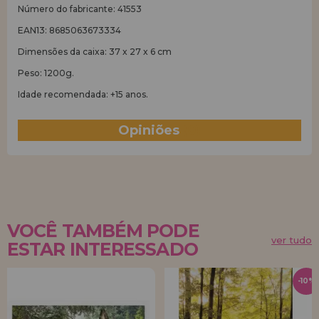
Número do fabricante: 41553
EAN13: 8685063673334
Dimensões da caixa: 37 x 27 x 6 cm
Peso: 1200g.
Idade recomendada: +15 anos.
Opiniões
(0)
VOCÊ TAMBÉM PODE
ver tudo
ESTAR INTERESSADO
-10%