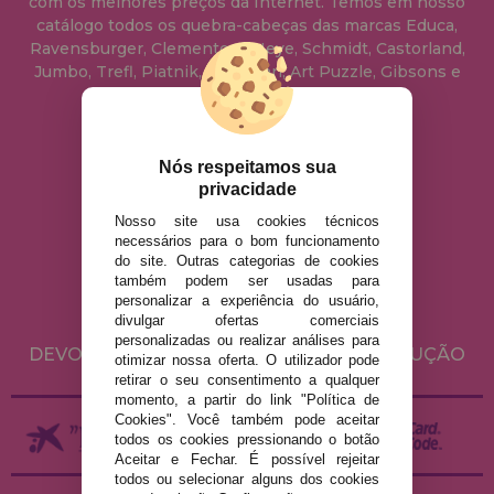
com os melhores preços da Internet. Temos em nosso
catálogo todos os quebra-cabeças das marcas Educa,
Ravensburger, Clementoni, Heye, Schmidt, Castorland,
Jumbo, Trefl, Piatnik, Anatolian, Art Puzzle, Gibsons e
muito mais.
info@casadopuzzle.pt
Nós respeitamos sua
privacidade
Nosso site usa cookies técnicos
AVISO LEGAL
necessários para o bom funcionamento
do site. Outras categorias de cookies
POLÍTICA DE PRIVACIDADE
também podem ser usadas para
POLÍTICA DE COOKIES
personalizar a experiência do usuário,
divulgar ofertas comerciais
ENVIO E DEVOLUÇÕES
personalizadas ou realizar análises para
DEVOLUÇÕES / DIREITO DE LIVRE RESOLUÇÃO
otimizar nossa oferta. O utilizador pode
retirar o seu consentimento a qualquer
momento, a partir do link "Política de
Cookies". Você também pode aceitar
todos os cookies pressionando o botão
Aceitar e Fechar. É possível rejeitar
todos ou selecionar alguns dos cookies