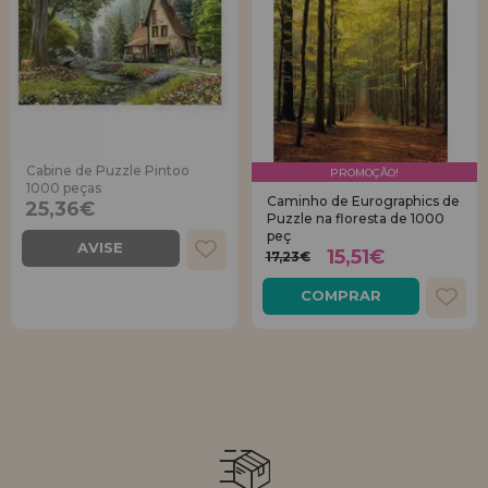
Cabine de Puzzle Pintoo
PROMOÇÃO!
1000 peças
Caminho de Eurographics de
25,36€
Puzzle na floresta de 1000
peç
AVISE
15,51€
17,23€
COMPRAR