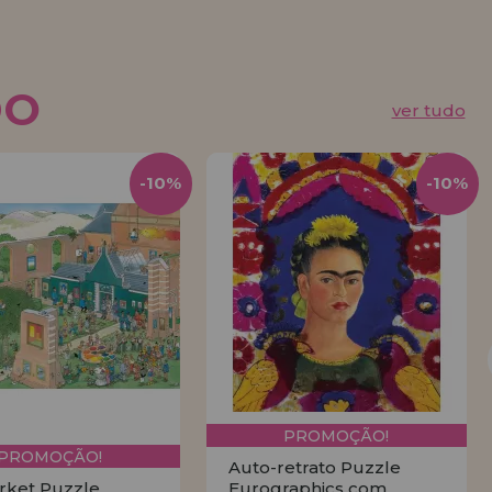
DO
ver tudo
-10%
-10%
PROMOÇÃO!
PROMOÇÃO!
Auto-retrato Puzzle
rket Puzzle
Eurographics com