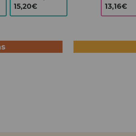
15,20€
13,16€
as