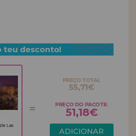
o teu desconto!
PREÇO TOTAL
55,71€
PREÇO DO PACOTE:
51,18€
zle Las
ADICIONAR