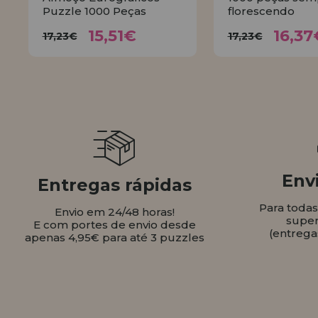
Puzzle 1000 Peças
florescendo
15,51€
16,
17,23€
17,23€
15,51€
16,37
17,23€
17,23€
COMPRAR
COMPR
Envi
Entregas rápidas
Para toda
Envio em 24/48 horas!
super
E com portes de envio desde
(entrega
apenas 4,95€ para até 3 puzzles