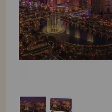
LIQUIDAÇÕES
EM FORMAÇÃO
info@casadopuzzle.pt