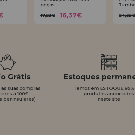
peças
Jumbo
37€
16,37€
17,23€
2
€
16,37€
17,23€
24,35
AR
COMPRAR
o Grátis
Estoques perman
s as suas compras
Temos em ESTOQUE 95%
iores a 100€
produtos anunciados
s peninsulares)
neste site