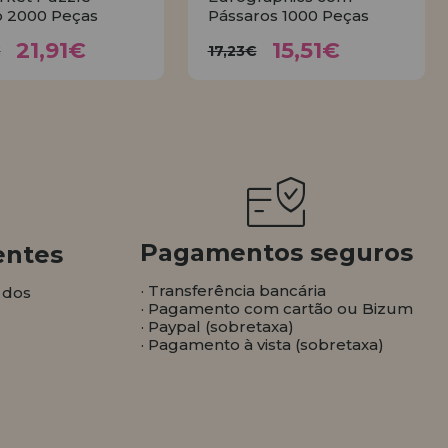
 2000 Peças
Pássaros 1000 Peças
21,91€
15,51€
4,35€
17,23€
21,91€
15,51€
€
17,23€
COMPRAR
COMPRAR
Pagamentos seguros
entes
· Transferência bancária
 dos
· Pagamento com cartão ou Bizum
· Paypal (sobretaxa)
· Pagamento à vista (sobretaxa)