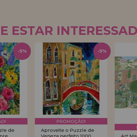
E ESTAR INTERESSA
-5%
-5%
O!
PROMOÇÃO!
zle de
Aproveite o Puzzle de
pre
Veneza perfeito 1000
Art Ma