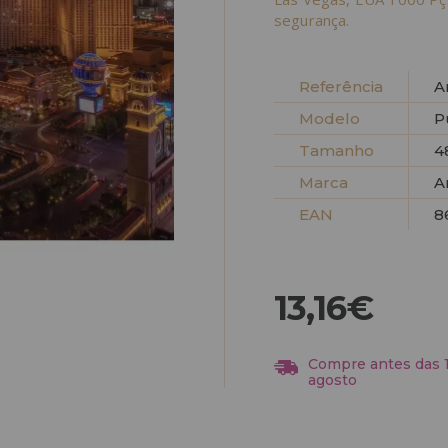
segurança.
Referência
A
Modelo
P
Tamanho
4
Marca
A
EAN
8
13,16€
Compre antes das 13
agosto