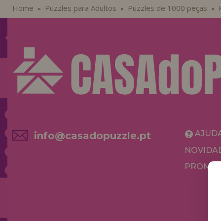
Home
Puzzles para Adultos
Puzzles de 1000 peças
»
»
»
AJUD
info@casadopuzzle.pt
NOVIDA
PROMOÇ