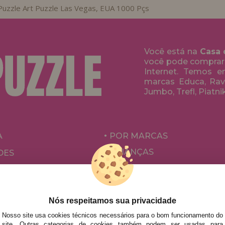
Puzzle Art Puzzle Las Vegas, EUA 1000 Pçs
Você está na
Casa 
você pode comprar
Internet. Temos 
marcas Educa, Rave
Jumbo, Trefl, Piatni
A
POR MARCAS
CRIANÇAS
DES
PARA ADULTOS
ÕES E OFERTAS
POR AUTORES
ACESSÓRIOS
Nós respeitamos sua privacidade
Nosso site usa cookies técnicos necessários para o bom funcionamento do
JOGOS DE TABULEIRO
site. Outras categorias de cookies também podem ser usadas para