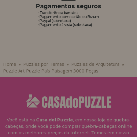
Pagamentos seguros
· Transferência bancária
· Pagamento com cartão ou Bizum
· Paypal (sobretaxa)
· Pagamento à vista (sobretaxa)
Home
Puzzles por Temas
Puzzles de Arquitetura
»
»
»
Puzzle Art Puzzle País Paisagem 3000 Peças
Você está na
Casa del Puzzle
, em nossa loja de quebra-
cabeças, onde você pode comprar quebra-cabeças online
com os melhores preços da Internet. Temos em nosso