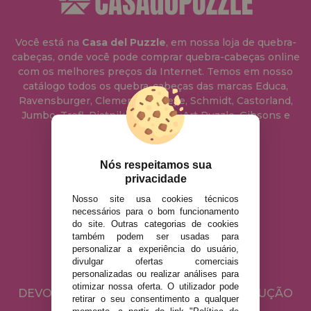
Você está na
Casa del Puzzle
, em nossa loja de quebra-
cabeças, onde você pode comprar quebra-cabeças online
com os melhores preços da Internet. Temos em nosso
catálogo todos os quebra-cabeças das marcas Educa,
Ravensburger, Clementoni, Heye, Schmidt, Castorland,
Jumbo, Trefl, Piatnik, Anatolian, Art Puzzle, Gibsons e
muito mais.
Nós respeitamos sua
info@casadopuzzle.pt
privacidade
Nosso site usa cookies técnicos
necessários para o bom funcionamento
AVISO LEGAL
do site. Outras categorias de cookies
POLÍTICA DE PRIVACIDADE
também podem ser usadas para
personalizar a experiência do usuário,
POLÍTICA DE COOKIES
divulgar ofertas comerciais
ENVIO E DEVOLUÇÕES
personalizadas ou realizar análises para
otimizar nossa oferta. O utilizador pode
DEVOLUÇÕES / DIREITO DE LIVRE RESOLUÇÃO
retirar o seu consentimento a qualquer