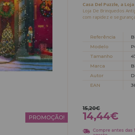
Casa Del Puzzle, a Loja
Loja De Brinquedos Ant
com rapidez e segurança
Referência
B
Modelo
P
Tamanho
4
Marca
B
Autor
D
EAN
3
15,20€
14,44€
PROMOÇÃO!
Compre antes das 13