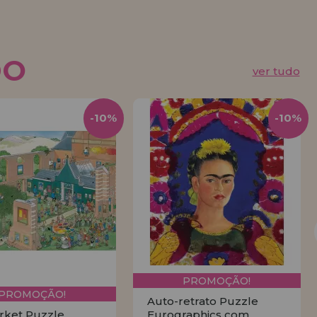
DO
ver tudo
-10%
-10%
PROMOÇÃO!
PROMOÇÃO!
Auto-retrato Puzzle
rket Puzzle
Eurographics com