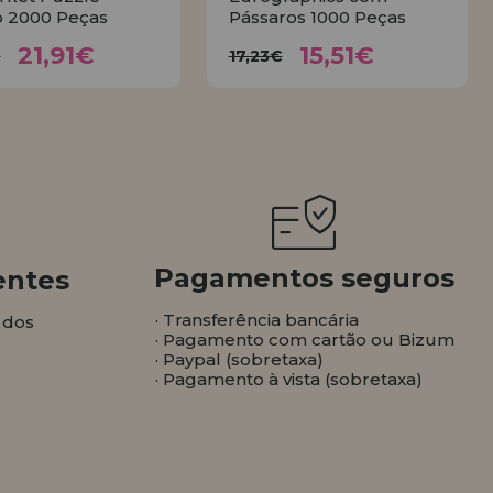
 2000 Peças
Pássaros 1000 Peças
21,91€
15,51€
4,35€
17,23€
21,91€
15,51€
€
17,23€
COMPRAR
COMPRAR
Pagamentos seguros
entes
· Transferência bancária
 dos
· Pagamento com cartão ou Bizum
· Paypal (sobretaxa)
· Pagamento à vista (sobretaxa)