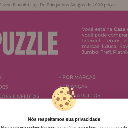
Puzzle Bluebird Loja De Brinquedos Antigos de 1000 peças
Você está na
Casa 
você pode comprar
Internet. Temos 
marcas Educa, Rave
Jumbo, Trefl, Piatni
A
POR MARCAS
CRIANÇAS
DES
PARA ADULTOS
ÕES E OFERTAS
POR AUTORES
ACESSÓRIOS
Nós respeitamos sua privacidade
JOGOS DE TABULEIRO
Nosso site usa cookies técnicos necessários para o bom funcionamento do