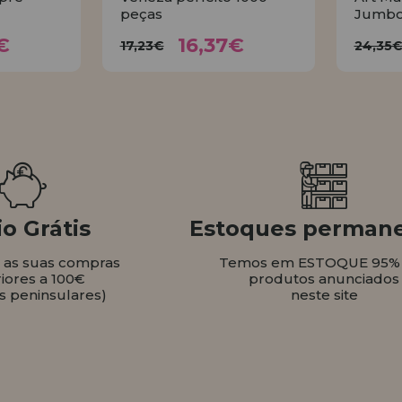
peças
Jumbo
37€
16,37€
17,23€
2
€
16,37€
17,23€
24,35
AR
COMPRAR
o Grátis
Estoques perman
s as suas compras
Temos em ESTOQUE 95%
iores a 100€
produtos anunciados
s peninsulares)
neste site