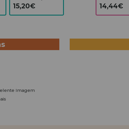
15,20€
14,44€
as
xcelente Imagem
ais