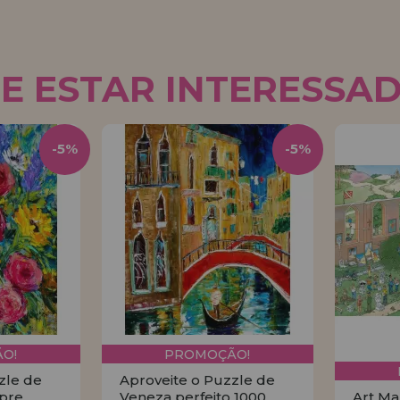
E ESTAR INTERESSA
-5%
-5%
O!
PROMOÇÃO!
zle de
Aproveite o Puzzle de
pre
Veneza perfeito 1000
Art Ma