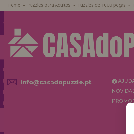
Home
Puzzles para Adultos
Puzzles de 1000 peças
»
»
»
AJUD
info@casadopuzzle.pt
NOVIDA
PROMOÇ