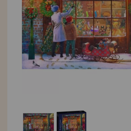
LIQUIDAÇÕES
EM FORMAÇÃO
info@casadopuzzle.pt