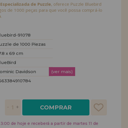
 Especializada de Puzzle
, oferece Puzzle Bluebird
igos de 1000 peças para que você possa comprá-lo
.
luebird-91078
uzzle de 1000 Piezas
7.8 x 69 cm
lueBird
ominic Davidson
(ver mais)
663384910784
COMPRAR
:00 de hoje e receberá a partir de martes 11 de