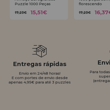
Puzzle 1000 Peças
florescendo
15,51€
16,
17,23€
17,23€
15,51€
16,37
17,23€
17,23€
COMPRAR
COMPR
Envi
Entregas rápidas
Para toda
Envio em 24/48 horas!
super
E com portes de envio desde
(entrega
apenas 4,95€ para até 3 puzzles