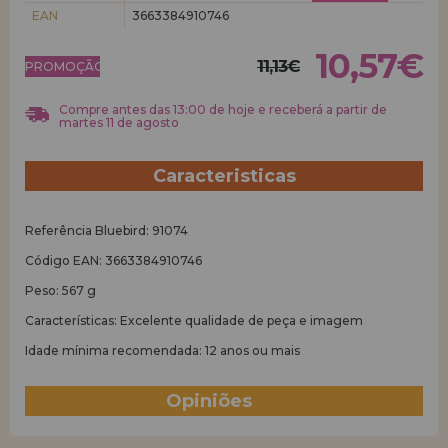
EAN
3663384910746
REGISTRO DE REVENDEDOR
10,57€
11,13€
PROMOÇÃO!
Compre antes das 13:00 de hoje e receberá a partir de
martes 11 de agosto
Caracteristicas
Referência Bluebird: 91074
Código EAN: 3663384910746
Peso: 567 g
Características: Excelente qualidade de peça e imagem
Idade mínima recomendada: 12 anos ou mais
Opiniões
(0)