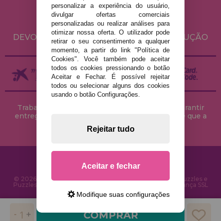
personalizar a experiência do usuário,
POLÍTICA DE COOKIES
divulgar ofertas comerciais
ENVIO E DEVOLUÇÕES
personalizadas ou realizar análises para
otimizar nossa oferta. O utilizador pode
DEVOLUÇÕES / DIREITO DE LIVRE RESOLUÇÃO
retirar o seu consentimento a qualquer
momento, a partir do link "Política de
Cookies". Você também pode aceitar
todos os cookies pressionando o botão
Aceitar e Fechar. É possível rejeitar
todos ou selecionar alguns dos cookies
usando o botão Configurações.
Trabalhamos com stocks permanentes para garantir
entregas rápidas no território peninsular, desde que a
encomenda seja feita até às 18h00.
Rejeitar tudo
Aceitar e fechar
© 2026 CasaDoPuzzle.com - Loja Online para comprar Puzzles e
Puzzles na Internet. Entrega rápida em 24 horas e segurança SSL
Modifique suas configurações
COMPRAR