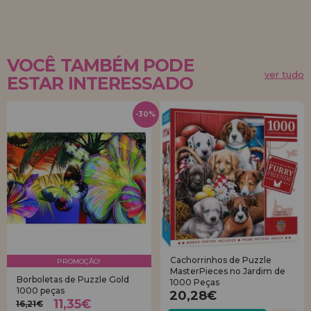
VOCÊ TAMBÉM PODE
ver tudo
ESTAR INTERESSADO
-30%
Cachorrinhos de Puzzle
PROMOÇÃO!
MasterPieces no Jardim de
Borboletas de Puzzle Gold
1000 Peças
1000 peças
20,28€
11,35€
16,21€