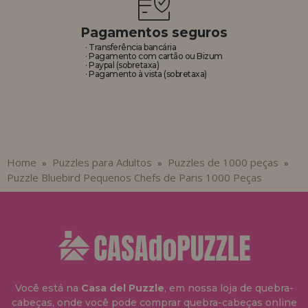
Pagamentos seguros
· Transferência bancária
· Pagamento com cartão ou Bizum
· Paypal (sobretaxa)
· Pagamento à vista (sobretaxa)
Home
Puzzles para Adultos
Puzzles de 1000 peças
»
»
»
Puzzle Bluebird Pequenos Chefs de Paris 1000 Peças
Você está na
Casa del Puzzle
, em nossa loja de quebra-
cabeças, onde você pode comprar quebra-cabeças online