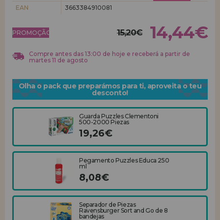
EAN
3663384910081
REGISTRO DE REVENDEDOR
14,44€
15,20€
PROMOÇÃO!
Compre antes das 13:00 de hoje e receberá a partir de
martes 11 de agosto
Olha o pack que preparámos para ti, aproveita o teu
desconto!
Guarda Puzzles Clementoni
500-2000 Piezas
19,26€
Pegamento Puzzles Educa 250
ml
8,08€
Separador de Piezas
Ravensburger Sort and Go de 8
bandejas