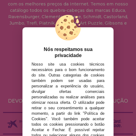
com os melhores preços da Internet. Temos em nosso
catálogo todos os quebra-cabeças das marcas Educa,
Ravensburger, Clementoni, Heye, Schmidt, Castorland,
Jumbo, Trefl, Piatnik, Anatolian, Art Puzzle, Gibsons e
muito mais.
info@casadopuzzle.pt
Nós respeitamos sua
privacidade
Nosso site usa cookies técnicos
AVISO LEGAL
necessários para o bom funcionamento
do site. Outras categorias de cookies
POLÍTICA DE PRIVACIDADE
também podem ser usadas para
POLÍTICA DE COOKIES
personalizar a experiência do usuário,
divulgar ofertas comerciais
ENVIO E DEVOLUÇÕES
personalizadas ou realizar análises para
DEVOLUÇÕES / DIREITO DE LIVRE RESOLUÇÃO
otimizar nossa oferta. O utilizador pode
retirar o seu consentimento a qualquer
momento, a partir do link "Política de
Cookies". Você também pode aceitar
todos os cookies pressionando o botão
Aceitar e Fechar. É possível rejeitar
todos ou selecionar alguns dos cookies