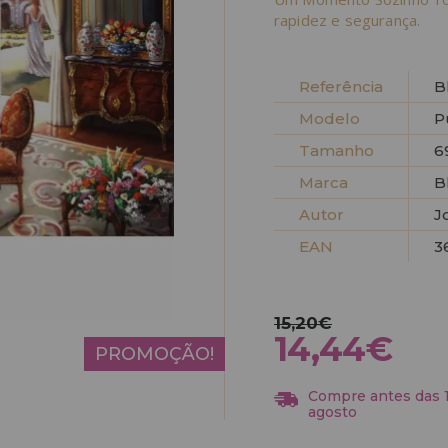
rapidez e segurança.
Referência
B
Modelo
P
Tamanho
6
Marca
B
Autor
J
EAN
3
15,20€
14,44€
PROMOÇÃO!
Compre antes das 13
agosto