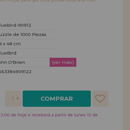
luebird-90912
uzzle de 1000 Piezas
9 x 48 cm
lueBird
ohn O'Brien
(ver mais)
663384909122
COMPRAR
:00 de hoje e receberá a partir de lunes 10 de