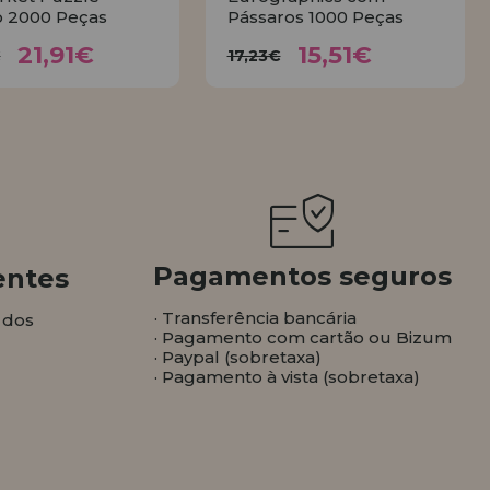
 2000 Peças
Pássaros 1000 Peças
21,91€
15,51€
4,35€
17,23€
21,91€
15,51€
€
17,23€
COMPRAR
COMPRAR
Pagamentos seguros
entes
· Transferência bancária
 dos
· Pagamento com cartão ou Bizum
· Paypal (sobretaxa)
· Pagamento à vista (sobretaxa)