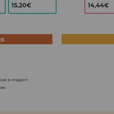
15,20€
14,44€
as
peças e imagem
ais