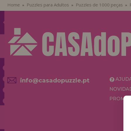
Home
Puzzles para Adultos
Puzzles de 1000 peças
»
»
»
AJUD
info@casadopuzzle.pt
NOVIDA
PROMOÇ