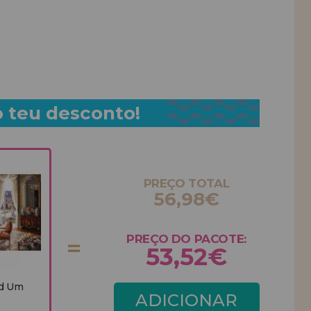
o teu desconto!
PREÇO TOTAL
56,98€
PREÇO DO PACOTE:
53,52€
rd Um
ADICIONAR