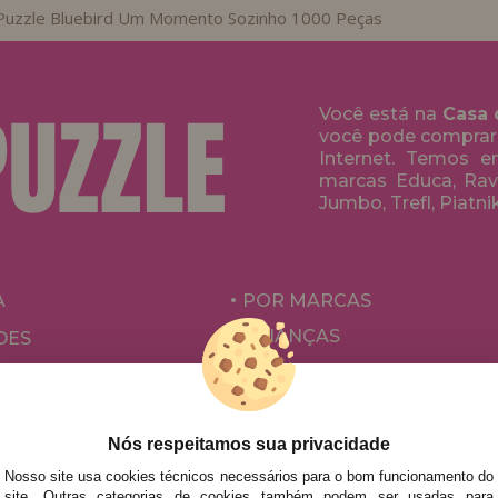
Puzzle Bluebird Um Momento Sozinho 1000 Peças
Você está na
Casa 
você pode comprar
Internet. Temos 
marcas Educa, Rave
Jumbo, Trefl, Piatni
A
POR MARCAS
CRIANÇAS
DES
PARA ADULTOS
ÕES E OFERTAS
POR AUTORES
ACESSÓRIOS
Nós respeitamos sua privacidade
Nosso site usa cookies técnicos necessários para o bom funcionamento do
JOGOS DE TABULEIRO
site. Outras categorias de cookies também podem ser usadas para