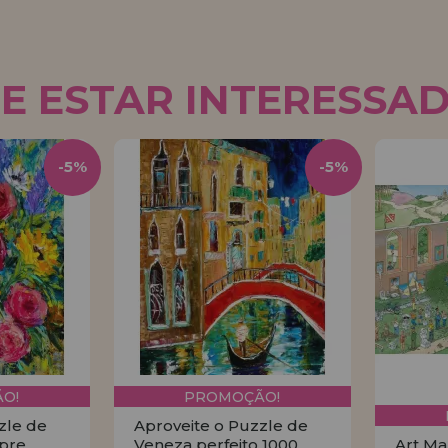
E ESTAR INTERESSA
-5%
-5%
O!
PROMOÇÃO!
zle de
Aproveite o Puzzle de
pre
Veneza perfeito 1000
Art Ma