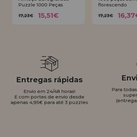
Puzzle 1000 Peças
florescendo
15,51€
16,
17,23€
17,23€
15,51€
16,37
17,23€
17,23€
COMPRAR
COMPR
Envi
Entregas rápidas
Para toda
Envio em 24/48 horas!
super
E com portes de envio desde
(entrega
apenas 4,95€ para até 3 puzzles