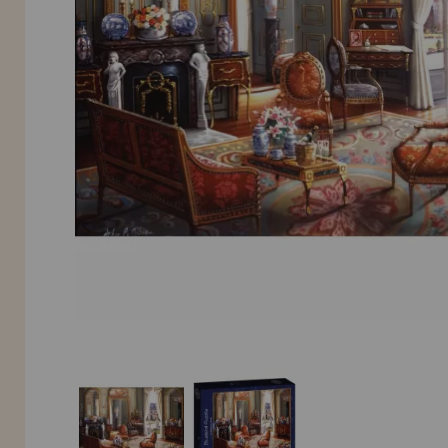
LIQUIDAÇÕES
EM FORMAÇÃO
info@casadopuzzle.pt