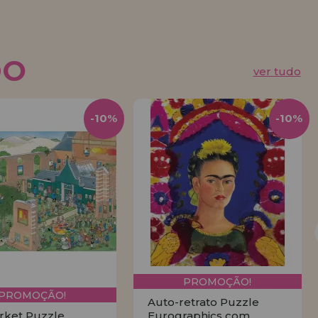
DO
ver tudo
-10%
-10%
PROMOÇÃO!
PROMOÇÃO!
Auto-retrato Puzzle
rket Puzzle
Eurographics com