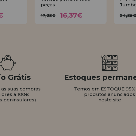
peças
Jumbo
37€
16,37€
17,23€
2
€
16,37€
17,23€
24,35
AR
COMPRAR
o Grátis
Estoques perman
s as suas compras
Temos em ESTOQUE 95%
iores a 100€
produtos anunciados
s peninsulares)
neste site