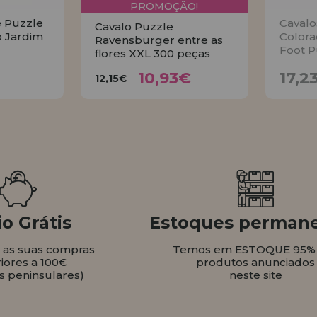
PROMOÇÃO!
e Puzzle
Cavalo
Cavalo Puzzle
o Jardim
Colora
Ravensburger entre as
Foot P
flores XXL 300 peças
10,93€
€
12,15€
10,93€
17,2
12,15€
AR
COMPRAR
o Grátis
Estoques perman
s as suas compras
Temos em ESTOQUE 95%
iores a 100€
produtos anunciados
s peninsulares)
neste site