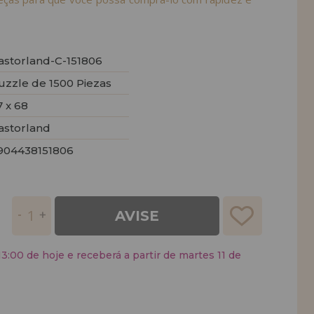
astorland-C-151806
uzzle de 1500 Piezas
7 x 68
astorland
904438151806
AVISE
:00 de hoje e receberá a partir de martes 11 de