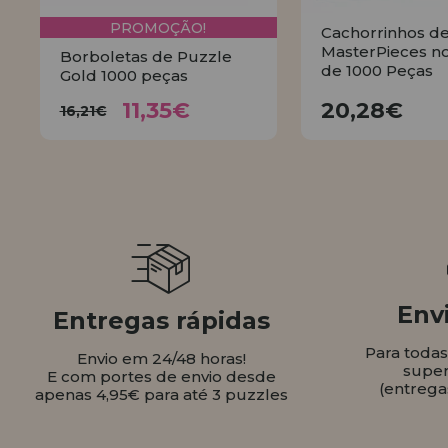
PROMOÇÃO!
Cachorrinhos d
MasterPieces n
Borboletas de Puzzle
de 1000 Peças
Gold 1000 peças
11,35€
20,28
16,21€
11,35€
20,28€
16,21€
COMPR
COMPRAR
Envi
Entregas rápidas
Para toda
Envio em 24/48 horas!
super
E com portes de envio desde
(entrega
apenas 4,95€ para até 3 puzzles