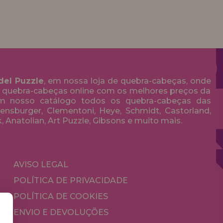
del Puzzle
, em nossa loja de quebra-cabeças, onde
 quebra-cabeças online com os melhores preços da
em nosso catálogo todos os quebra-cabeças das
nsburger, Clementoni, Heye, Schmidt, Castorland,
k, Anatolian, Art Puzzle, Gibsons e muito mais.
AVISO LEGAL
POLÍTICA DE PRIVACIDADE
POLÍTICA DE COOKIES
ENVIO E DEVOLUÇÕES