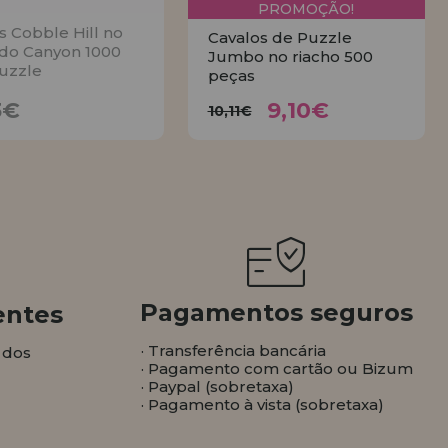
PROMOÇÃO!
s Cobble Hill no
Cavalos de Puzzle
do Canyon 1000
Jumbo no riacho 500
uzzle
peças
9,10€
17,23€
10,11€
3€
9,10€
10,11€
AVISE
COMPRAR
Pagamentos seguros
entes
· Transferência bancária
 dos
· Pagamento com cartão ou Bizum
· Paypal (sobretaxa)
· Pagamento à vista (sobretaxa)