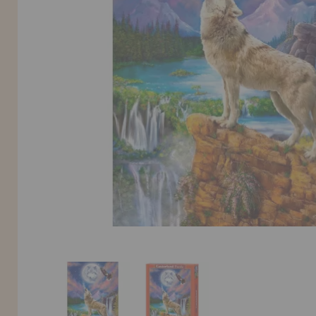
LIQUIDAÇÕES
EM FORMAÇÃO
info@casadopuzzle.pt