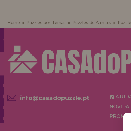
Home
Puzzles por Temas
Puzzles de Animais
Puzzle
»
»
»
AJUD
info@casadopuzzle.pt
NOVIDA
PROMOÇ