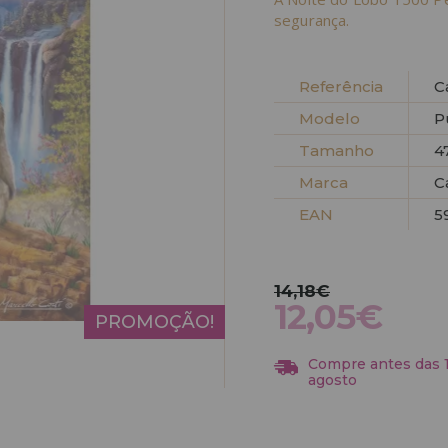
segurança.
Referência
C
Modelo
P
Tamanho
4
Marca
C
EAN
5
14,18€
12,05€
PROMOÇÃO!
Compre antes das 13
agosto