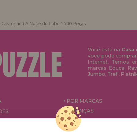
 Castorland A Noite do Lobo 1500 Peças
Você está na
Casa 
você pode comprar
Internet. Temos 
marcas Educa, Rave
Jumbo, Trefl, Piatni
A
POR MARCAS
CRIANÇAS
DES
PARA ADULTOS
ÕES E OFERTAS
POR AUTORES