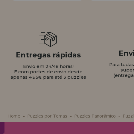
Envi
Entregas rápidas
Para toda
Envio em 24/48 horas!
super
E com portes de envio desde
(entrega
apenas 4,95€ para até 3 puzzles
Home
Puzzles por Temas
Puzzles Panorâmico
Puzzl
»
»
»