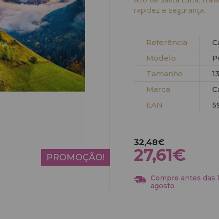
rapidez e segurança.
Referência
C
Modelo
P
Tamanho
1
Marca
C
EAN
5
32,48€
27,61€
PROMOÇÃO!
Compre antes das 13
agosto