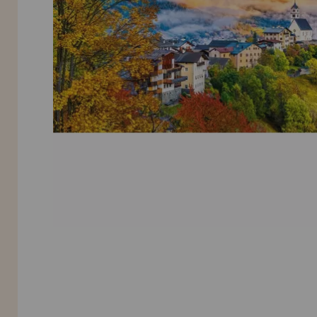
LIQUIDAÇÕES
EM FORMAÇÃO
info@casadopuzzle.pt