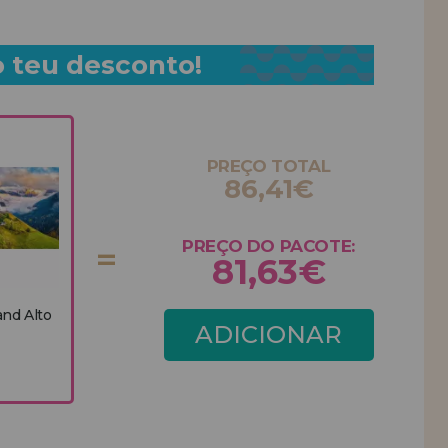
o teu desconto!
PREÇO TOTAL
86,41€
PREÇO DO PACOTE:
81,63€
and Alto
ADICIONAR
PACOTE