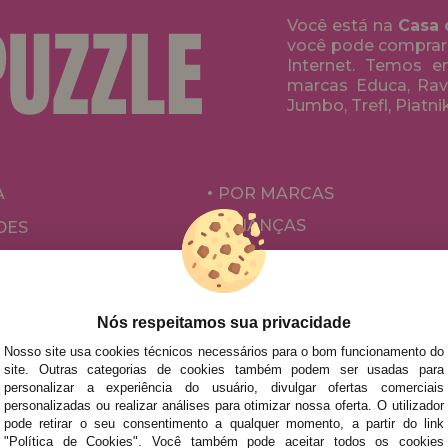
Você está na
Casa 
você pode comprar
Internet. Temos 
marcas Educa, Rave
Jumbo, Trefl, Piatni
A
POR MARCAS
CRIANÇAS
DES
PARA ADULTOS
ÕES E OFERTAS
POR AUTORES
ACESSÓRIOS
Nós respeitamos sua privacidade
Nosso site usa cookies técnicos necessários para o bom funcionamento do
JOGOS DE TABULEIRO
site. Outras categorias de cookies também podem ser usadas para
personalizar a experiência do usuário, divulgar ofertas comerciais
personalizadas ou realizar análises para otimizar nossa oferta. O utilizador
pode retirar o seu consentimento a qualquer momento, a partir do link
"Política de Cookies". Você também pode aceitar todos os cookies