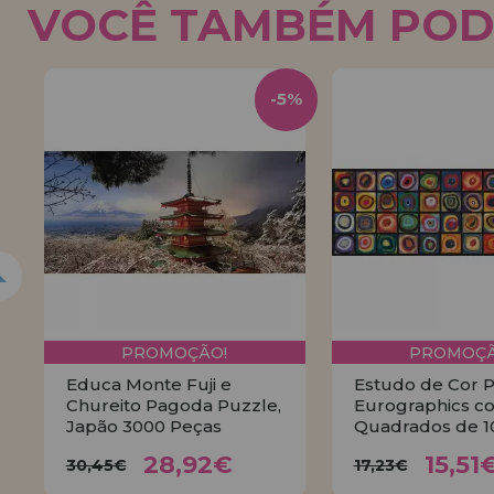
VOCÊ TAMBÉM POD
5%
-5%
PROMOÇÃO!
PROMOÇÃ
Educa Monte Fuji e
Estudo de Cor 
Chureito Pagoda Puzzle,
Eurographics c
Japão 3000 Peças
Quadrados de 1
28,92€
15,
30,45€
17,23€
28,92€
15,51
30,45€
17,23€
COMPRAR
COMPR