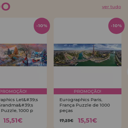
DO
ver tudo
-10%
-10%
PROMOÇÃO!
PROMOÇÃO!
aphics Let&#39;s
Eurographics Paris,
Grandma&#39;s
França Puzzle de 1000
Puzzle, 1000 p
peças
15,51€
15,51€
17,23€
17,23€
15,51€
15,51€
17,23€
COMPRAR
COMPRAR