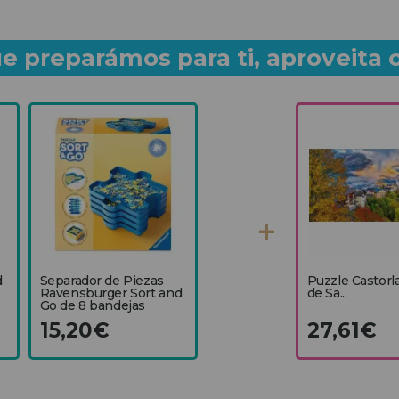
e preparámos para ti, aproveita 
d
Separador de Piezas
Puzzle Castorl
Ravensburger Sort and
de Sa...
Go de 8 bandejas
15,20€
27,61€