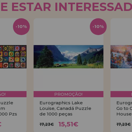
E ESTAR INTERESSA
-10%
-10%
O!
PROMOÇÃO!
Puzzle
Eurographics Lake
Eurogr
om
Louise, Canadá Puzzle
Go to 
000 Pzs
de 1000 peças
House 
51€
15,51€
17,23€
€
15,51€
17,23€
17,23€
AR
COMPRAR