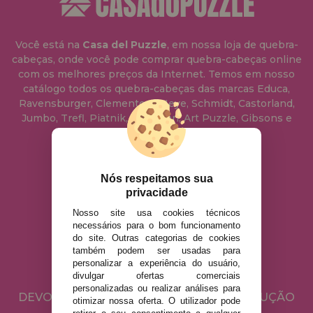
Você está na
Casa del Puzzle
, em nossa loja de quebra-
cabeças, onde você pode comprar quebra-cabeças online
com os melhores preços da Internet. Temos em nosso
catálogo todos os quebra-cabeças das marcas Educa,
Ravensburger, Clementoni, Heye, Schmidt, Castorland,
Jumbo, Trefl, Piatnik, Anatolian, Art Puzzle, Gibsons e
muito mais.
info@casadopuzzle.pt
Nós respeitamos sua
privacidade
Nosso site usa cookies técnicos
AVISO LEGAL
necessários para o bom funcionamento
do site. Outras categorias de cookies
POLÍTICA DE PRIVACIDADE
também podem ser usadas para
POLÍTICA DE COOKIES
personalizar a experiência do usuário,
divulgar ofertas comerciais
ENVIO E DEVOLUÇÕES
personalizadas ou realizar análises para
DEVOLUÇÕES / DIREITO DE LIVRE RESOLUÇÃO
otimizar nossa oferta. O utilizador pode