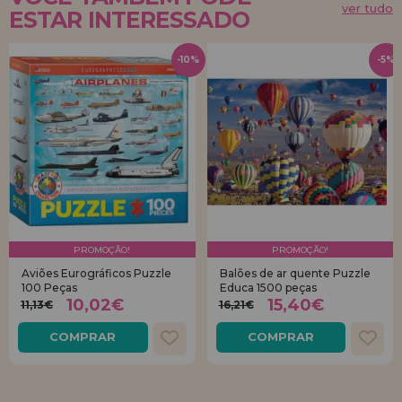
ver tudo
ESTAR INTERESSADO
-10%
-5%
PROMOÇÃO!
PROMOÇÃO!
Aviões Eurográficos Puzzle
Balões de ar quente Puzzle
100 Peças
Educa 1500 peças
10,02€
15,40€
11,13€
16,21€
COMPRAR
COMPRAR