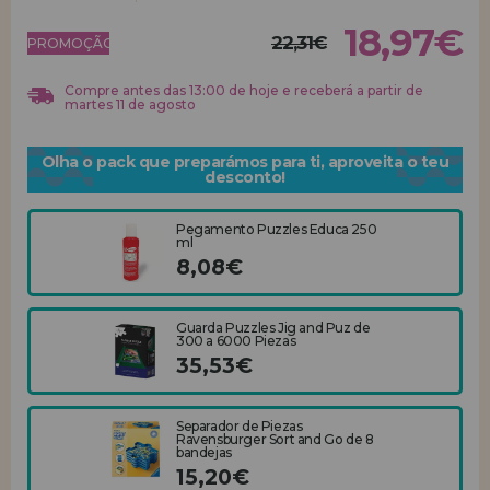
18,97€
22,31€
REGISTRO DE REVENDEDOR
PROMOÇÃO!
Compre antes das 13:00 de hoje e receberá a partir de
martes 11 de agosto
Olha o pack que preparámos para ti, aproveita o teu
desconto!
Pegamento Puzzles Educa 250
ml
8,08€
Guarda Puzzles Jig and Puz de
300 a 6000 Piezas
35,53€
Separador de Piezas
Ravensburger Sort and Go de 8
bandejas
15,20€