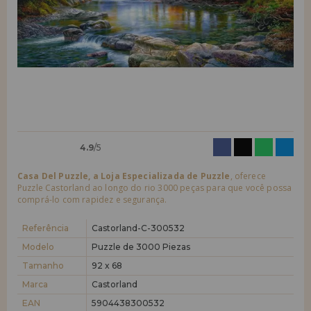
quero me cadastrar como
novo cliente
LIQUIDAÇÕES
Ao criar uma conta em casadopuzzle.com você poderá fazer suas
compras rapidamente em nossa loja virtual, verificar o status de seus
EM FORMAÇÃO
pedidos e consultar suas operações anteriores.
info@casadopuzzle.pt
Vá em frente! Estávamos esperando por você.
NOVO CLIENTE
4.9
/5
Casa Del Puzzle, a Loja Especializada de Puzzle
, oferece
Puzzle Castorland ao longo do rio 3000 peças para que você possa
comprá-lo com rapidez e segurança.
quero me cadastrar como
novo distribuidor
Referência
Castorland-C-300532
Modelo
Puzzle de 3000 Piezas
Tamanho
92 x 68
Você é um Profissional ou Empresa? Quer vender nossos produtos no
seu negócio? Cadastre-se como distribuidor e conheça nossas
Marca
Castorland
condições de venda com descontos especiais para distribuição.
EAN
5904438300532
Vá em frente! Estávamos esperando por você.