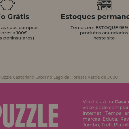
o Grátis
Estoques perman
s as suas compras
Temos em ESTOQUE 95%
iores a 100€
produtos anunciados
s peninsulares)
neste site
Puzzle Castorland Cabin no Lago da Floresta Verde de 3000
Você está na
Casa 
você pode comprar
Internet. Temos 
marcas Educa, Rave
Jumbo, Trefl, Piatni