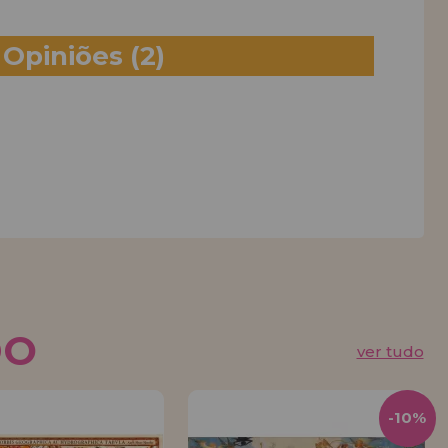
Opiniões
(2)
DO
ver tudo
-10%