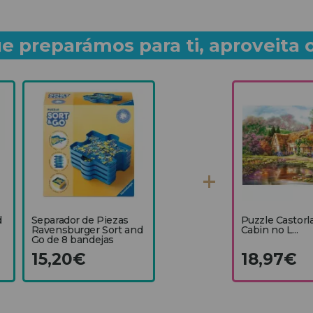
e preparámos para ti, aproveita 
d
Separador de Piezas
Puzzle Castorl
Ravensburger Sort and
Cabin no L...
Go de 8 bandejas
15,20€
18,97€