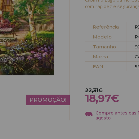
com rapidez e segurança
Referência
P
Modelo
P
Tamanho
9
Marca
C
EAN
5
22,31€
18,97€
PROMOÇÃO!
Compre antes das 13
agosto