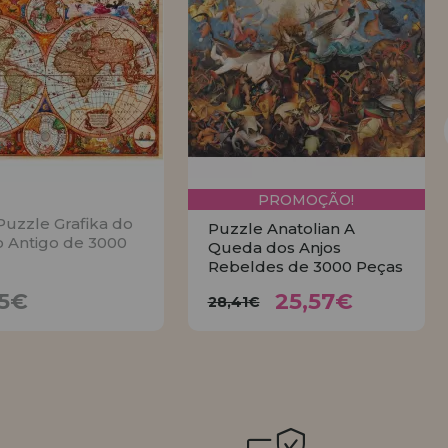
PROMOÇÃO!
uzzle Grafika do
Puzzle Anatolian A
 Antigo de 3000
Queda dos Anjos
Rebeldes de 3000 Peças
25,57€
30,45€
28,41€
45€
25,57€
28,41€
AVISE
COMPRAR