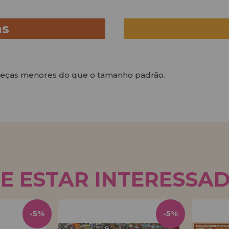
as
peças menores do que o tamanho padrão.
E ESTAR INTERESSA
-5%
-5%