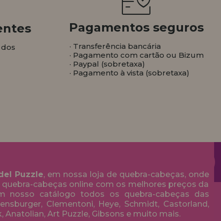
Pagamentos seguros
entes
· Transferência bancária
 dos
· Pagamento com cartão ou Bizum
· Paypal (sobretaxa)
· Pagamento à vista (sobretaxa)
del Puzzle
, em nossa loja de quebra-cabeças, onde
 quebra-cabeças online com os melhores preços da
em nosso catálogo todos os quebra-cabeças das
nsburger, Clementoni, Heye, Schmidt, Castorland,
k, Anatolian, Art Puzzle, Gibsons e muito mais.