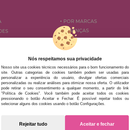
A
POR MARCAS
CRIANÇAS
DES
PARA ADULTOS
ÕES E OFERTAS
POR AUTORES
ACESSÓRIOS
Nós respeitamos sua privacidade
Nosso site usa cookies técnicos necessários para o bom funcionamento do
JOGOS DE TABULEIRO
site. Outras categorias de cookies também podem ser usadas para
personalizar a experiência do usuário, divulgar ofertas comerciais
personalizadas ou realizar análises para otimizar nossa oferta. O utilizador
pode retirar o seu consentimento a qualquer momento, a partir do link
"Política de Cookies". Você também pode aceitar todos os cookies
pressionando o botão Aceitar e Fechar. É possível rejeitar todos ou
selecionar alguns dos cookies usando o botão Configurações.
s rápidas no território peninsular, desde que a encomenda se
Rejeitar tudo
Aceitar e fechar