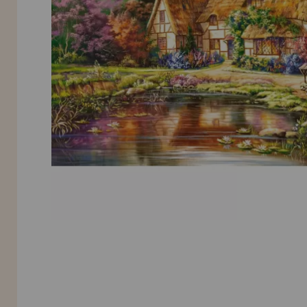
LIQUIDAÇÕES
EM FORMAÇÃO
info@casadopuzzle.pt