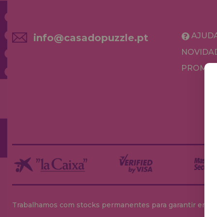
AJUD
info@casadopuzzle.pt
NOVIDA
PROMOÇ
Trabalhamos com stocks permanentes para garantir entrega