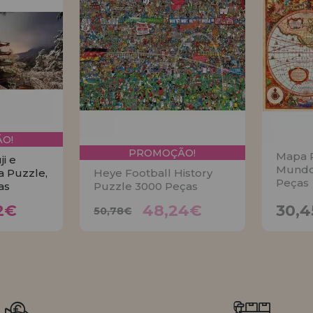
O!
PROMOÇÃO!
Mapa P
i e
Mundo
 Puzzle,
Heye Football History
Peças
as
Puzzle 3000 Peças
92€
48,24€
50,78€
2€
48,24€
30,
50,78€
AR
AVISE