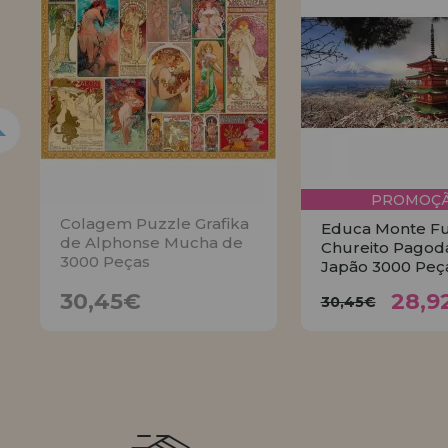
PROMOÇÃ
Colagem Puzzle Grafika
Educa Monte Fuj
de Alphonse Mucha de
Chureito Pagoda
3000 Peças
Japão 3000 Peç
28,
30,45€
30,45€
30,45€
28,9
30,45€
AVISE
COMPR