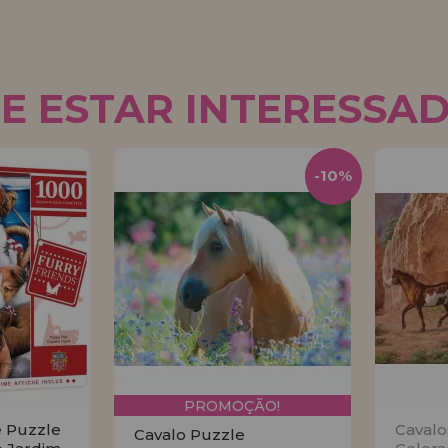
E ESTAR INTERESSA
-10%
PROMOÇÃO!
e Puzzle
Cavalo
Cavalo Puzzle