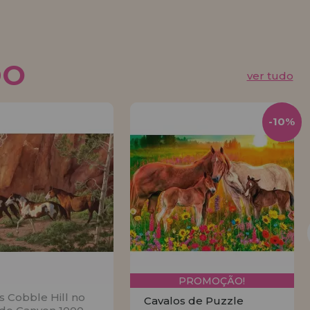
DO
ver tudo
-10%
PROMOÇÃO!
s Cobble Hill no
Cavalos de Puzzle