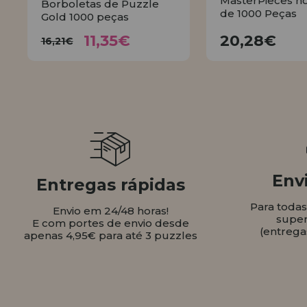
MasterPieces n
Borboletas de Puzzle
de 1000 Peças
Gold 1000 peças
11,35€
20,28
16,21€
11,35€
20,28€
16,21€
COMPR
COMPRAR
Envi
Entregas rápidas
Para toda
Envio em 24/48 horas!
super
E com portes de envio desde
(entrega
apenas 4,95€ para até 3 puzzles