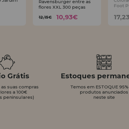
o Jardim
Colora
Ravensburger entre as
Foot P
flores XXL 300 peças
10,93€
€
12,15€
10,93€
17,2
12,15€
AR
COMPRAR
o Grátis
Estoques perman
s as suas compras
Temos em ESTOQUE 95%
iores a 100€
produtos anunciados
s peninsulares)
neste site