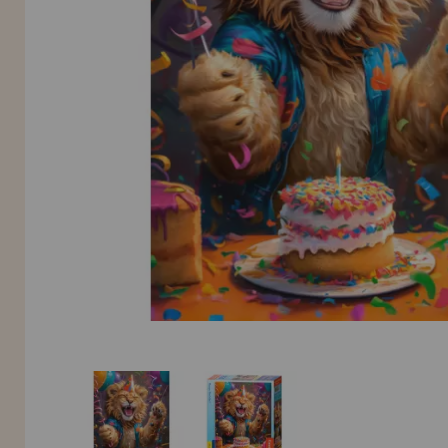
LIQUIDAÇÕES
EM FORMAÇÃO
info@casadopuzzle.pt