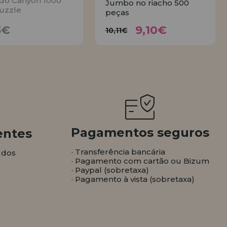
do Canyon 1000
Jumbo no riacho 500
uzzle
peças
9,10€
17,23€
10,11€
3€
9,10€
10,11€
AVISE
COMPRAR
Pagamentos seguros
entes
· Transferência bancária
 dos
· Pagamento com cartão ou Bizum
· Paypal (sobretaxa)
· Pagamento à vista (sobretaxa)