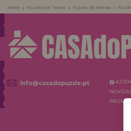
Home
Puzzles por Temas
Puzzles de Animais
Puzzle
»
»
»
AJUD
info@casadopuzzle.pt
NOVIDA
PROMOÇ