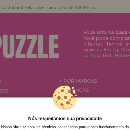
 Castorland Feliz aniversário Leão de 300 Peças
Você está na
Casa 
você pode comprar
Internet. Temos 
marcas Educa, Rave
Jumbo, Trefl, Piatni
A
POR MARCAS
CRIANÇAS
DES
PARA ADULTOS
ÕES E OFERTAS
POR AUTORES
ACESSÓRIOS
Nós respeitamos sua privacidade
Nosso site usa cookies técnicos necessários para o bom funcionamento do
JOGOS DE TABULEIRO