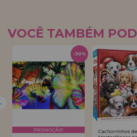
VOCÊ TAMBÉM POD
-30%
PROMOÇÃO!
Cachorrinhos d