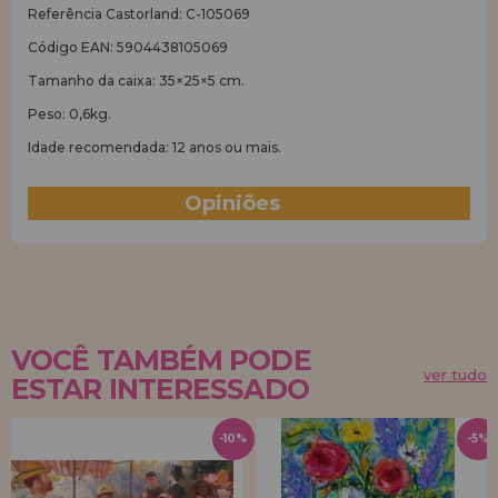
Referência Castorland: C-105069
Código EAN: 5904438105069
Tamanho da caixa: 35×25×5 cm.
Peso: 0,6kg.
Idade recomendada: 12 anos ou mais.
Opiniões
(0)
VOCÊ TAMBÉM PODE
ver tudo
ESTAR INTERESSADO
-10%
-5%