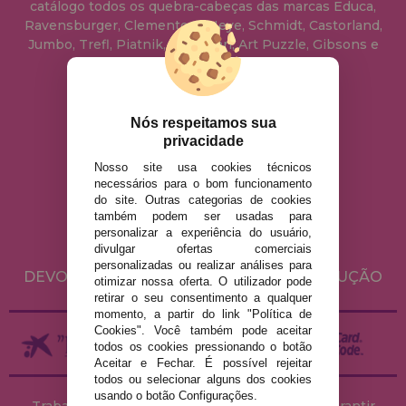
catálogo todos os quebra-cabeças das marcas Educa,
Ravensburger, Clementoni, Heye, Schmidt, Castorland,
Jumbo, Trefl, Piatnik, Anatolian, Art Puzzle, Gibsons e
muito mais.
info@casadopuzzle.pt
Nós respeitamos sua
privacidade
Nosso site usa cookies técnicos
AVISO LEGAL
necessários para o bom funcionamento
do site. Outras categorias de cookies
POLÍTICA DE PRIVACIDADE
também podem ser usadas para
POLÍTICA DE COOKIES
personalizar a experiência do usuário,
divulgar ofertas comerciais
ENVIO E DEVOLUÇÕES
personalizadas ou realizar análises para
DEVOLUÇÕES / DIREITO DE LIVRE RESOLUÇÃO
otimizar nossa oferta. O utilizador pode
retirar o seu consentimento a qualquer
momento, a partir do link "Política de
Cookies". Você também pode aceitar
todos os cookies pressionando o botão
Aceitar e Fechar. É possível rejeitar
todos ou selecionar alguns dos cookies
usando o botão Configurações.
Trabalhamos com stocks permanentes para garantir