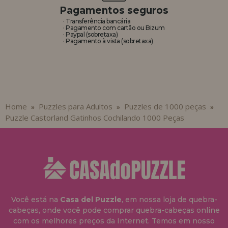
Pagamentos seguros
· Transferência bancária
· Pagamento com cartão ou Bizum
· Paypal (sobretaxa)
· Pagamento à vista (sobretaxa)
Home
Puzzles para Adultos
Puzzles de 1000 peças
»
»
»
Puzzle Castorland Gatinhos Cochilando 1000 Peças
Você está na
Casa del Puzzle
, em nossa loja de quebra-
cabeças, onde você pode comprar quebra-cabeças online
com os melhores preços da Internet. Temos em nosso