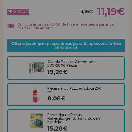
11,19€
13,16€
REGISTRO DE REVENDEDOR
PROMOÇÃO!
Compre antes das 13:00 de hoje e receberá a partir de
martes 11 de agosto
Olha o pack que preparámos para ti, aproveita o teu
desconto!
Guarda Puzzles Clementoni
500-2000 Piezas
19,26€
Pegamento Puzzles Educa 250
ml
8,08€
Separador de Piezas
Ravensburger Sort and Go de 8
bandejas
15,20€