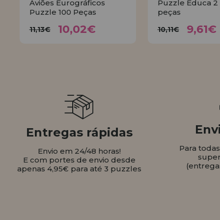
Aviões Eurográficos
Puzzle Educa 2 
Puzzle 100 Peças
peças
10,02€
9,6
11,13€
10,11€
10,02€
9,61€
11,13€
10,11€
COMPRAR
COMPR
Envi
Entregas rápidas
Para toda
Envio em 24/48 horas!
super
E com portes de envio desde
(entrega
apenas 4,95€ para até 3 puzzles