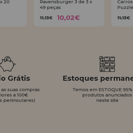
x 20
Ravensburger 3 de 3 x
Carros
49 peças
Puzzle
1€
10,02€
11,13€
1
10,02€
11,13€
11,13€
AR
COMPRAR
o Grátis
Estoques perman
s as suas compras
Temos em ESTOQUE 95%
iores a 100€
produtos anunciados
s peninsulares)
neste site