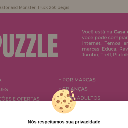
astorland Monster Truck 260 peças
Você está na
Casa 
você pode comprar
Internet. Temos 
marcas Educa, Rave
Jumbo, Trefl, Piatni
A
POR MARCAS
CRIANÇAS
DES
PARA ADULTOS
ÕES E OFERTAS
POR AUTORES
ACESSÓRIOS
Nós respeitamos sua privacidade
JOGOS DE TABULEIRO