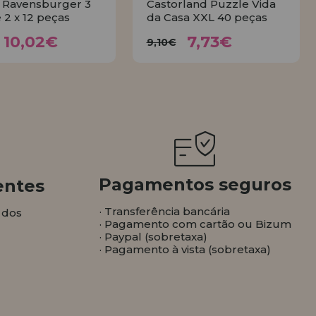
 Ravensburger 3
Castorland Puzzle Vida
 2 x 12 peças
da Casa XXL 40 peças
10,02€
7,73€
1,13€
9,10€
10,02€
7,73€
9,10€
COMPRAR
COMPRAR
Pagamentos seguros
entes
· Transferência bancária
 dos
· Pagamento com cartão ou Bizum
· Paypal (sobretaxa)
· Pagamento à vista (sobretaxa)