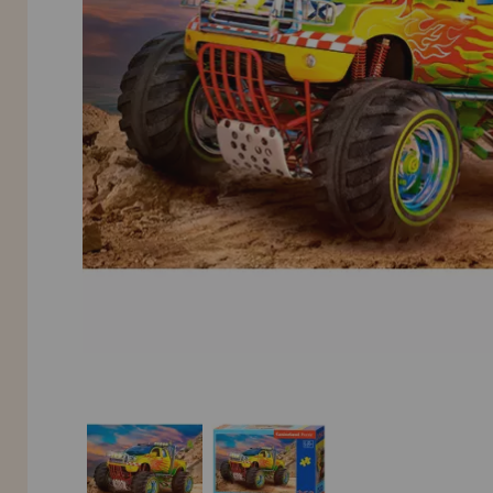
LIQUIDAÇÕES
EM FORMAÇÃO
info@casadopuzzle.pt