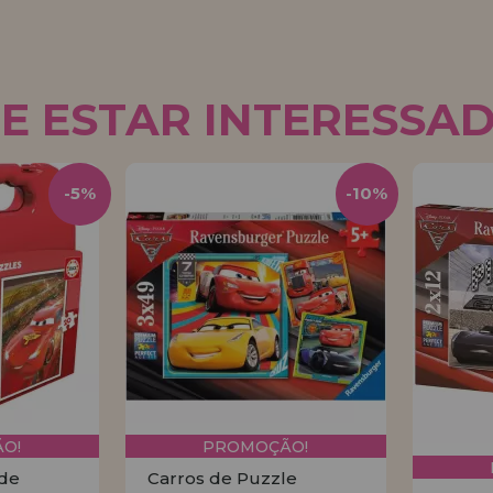
E ESTAR INTERESSA
-5%
-10%
O!
PROMOÇÃO!
 de
Carros de Puzzle