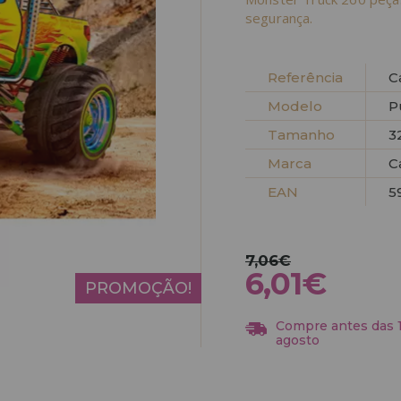
segurança.
Referência
C
Modelo
P
Tamanho
3
Marca
C
EAN
5
7,06€
6,01€
PROMOÇÃO!
Compre antes das 13
agosto