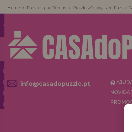
Home
Puzzles por Temas
Puzzles Crianças
Puzzle C
»
»
»
AJUD
info@casadopuzzle.pt
NOVIDA
PROMOÇ