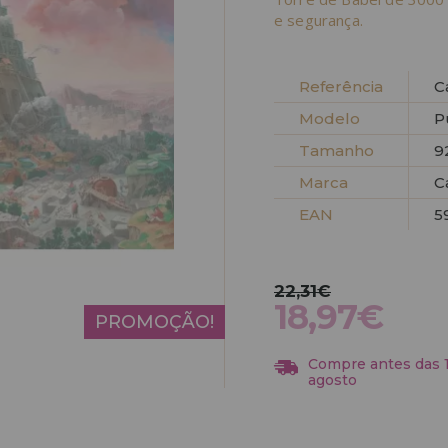
e segurança.
Referência
C
Modelo
P
Tamanho
9
Marca
C
EAN
5
22,31€
18,97€
PROMOÇÃO!
Compre antes das 13
agosto