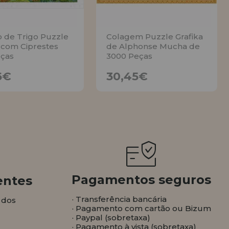
de Trigo Puzzle
Colagem Puzzle Grafika
 com Ciprestes
de Alphonse Mucha de
ças
3000 Peças
19,26€
30,45€
6€
30,45€
AVISE
AVISE
Pagamentos seguros
entes
· Transferência bancária
 dos
· Pagamento com cartão ou Bizum
· Paypal (sobretaxa)
· Pagamento à vista (sobretaxa)