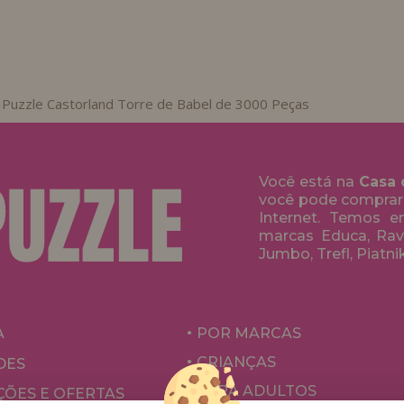
Puzzle Castorland Torre de Babel de 3000 Peças
Você está na
Casa 
você pode comprar
Internet. Temos 
marcas Educa, Rave
Jumbo, Trefl, Piatni
A
POR MARCAS
CRIANÇAS
DES
PARA ADULTOS
ÕES E OFERTAS