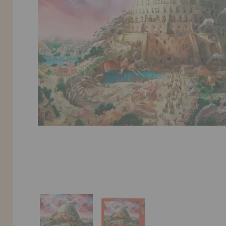
LIQUIDAÇÕES
EM FORMAÇÃO
info@casadopuzzle.pt