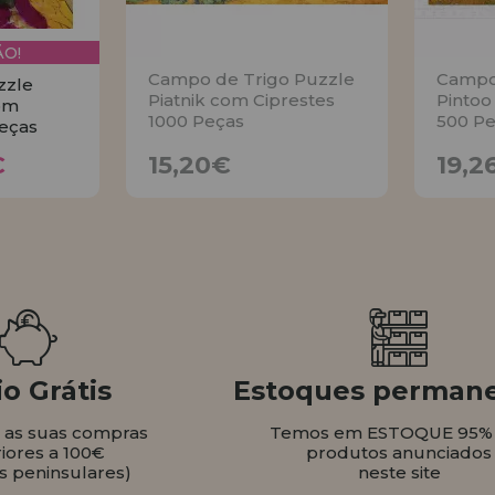
O!
Campo de Trigo Puzzle
Campo 
zzle
Piatnik com Ciprestes
Pintoo
om
1000 Peças
500 Pe
eças
51€
15,20€
€
15,20€
19,2
AVISE
AR
o Grátis
Estoques perman
s as suas compras
Temos em ESTOQUE 95%
iores a 100€
produtos anunciados
s peninsulares)
neste site