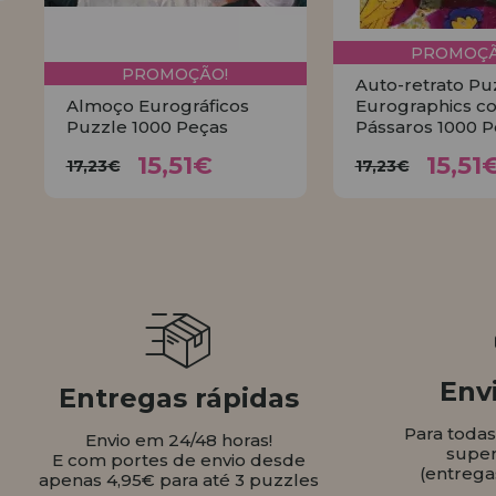
PROMOÇÃ
PROMOÇÃO!
Auto-retrato Pu
Almoço Eurográficos
Eurographics c
Puzzle 1000 Peças
Pássaros 1000 P
15,51€
15,
17,23€
17,23€
15,51€
15,51
17,23€
17,23€
COMPRAR
COMPR
Envi
Entregas rápidas
Para toda
Envio em 24/48 horas!
super
E com portes de envio desde
(entrega
apenas 4,95€ para até 3 puzzles