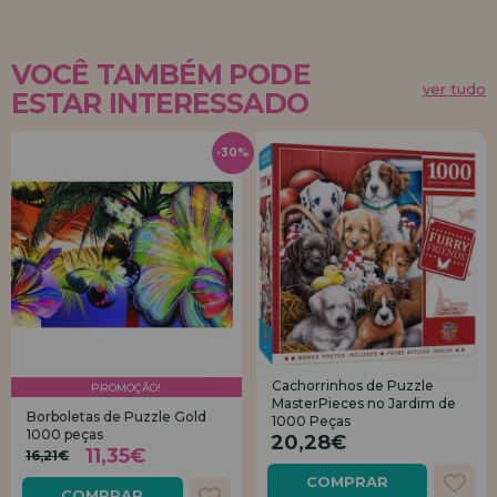
VOCÊ TAMBÉM PODE
ver tudo
ESTAR INTERESSADO
-30%
Cachorrinhos de Puzzle
PROMOÇÃO!
MasterPieces no Jardim de
Borboletas de Puzzle Gold
1000 Peças
1000 peças
20,28€
11,35€
16,21€
COMPRAR
COMPRAR