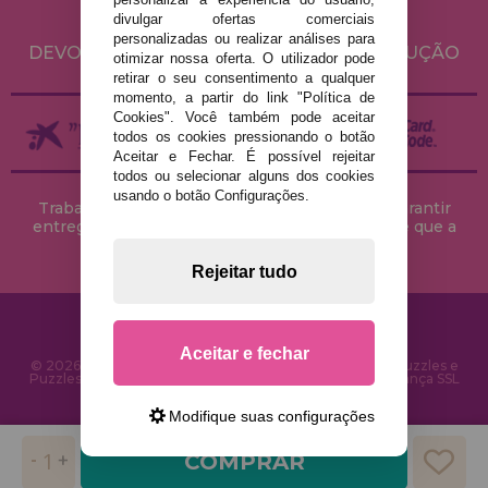
divulgar ofertas comerciais
ENVIO E DEVOLUÇÕES
personalizadas ou realizar análises para
DEVOLUÇÕES / DIREITO DE LIVRE RESOLUÇÃO
otimizar nossa oferta. O utilizador pode
retirar o seu consentimento a qualquer
momento, a partir do link "Política de
Cookies". Você também pode aceitar
todos os cookies pressionando o botão
Aceitar e Fechar. É possível rejeitar
todos ou selecionar alguns dos cookies
usando o botão Configurações.
Trabalhamos com stocks permanentes para garantir
entregas rápidas no território peninsular, desde que a
encomenda seja feita até às 18h00.
Rejeitar tudo
Aceitar e fechar
© 2026 CasaDoPuzzle.com - Loja Online para comprar Puzzles e
Puzzles na Internet. Entrega rápida em 24 horas e segurança SSL
Modifique suas configurações
COMPRAR