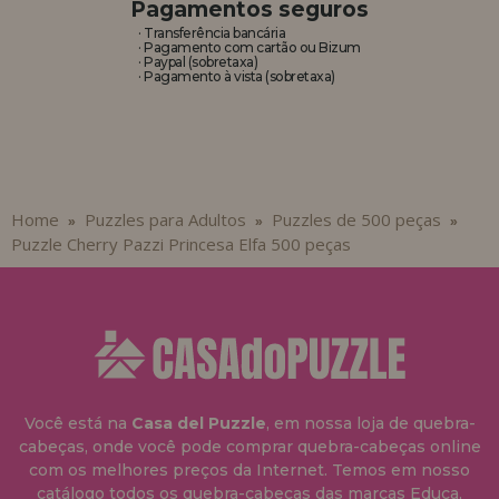
Pagamentos seguros
· Transferência bancária
· Pagamento com cartão ou Bizum
· Paypal (sobretaxa)
· Pagamento à vista (sobretaxa)
Home
Puzzles para Adultos
Puzzles de 500 peças
»
»
»
Puzzle Cherry Pazzi Princesa Elfa 500 peças
Você está na
Casa del Puzzle
, em nossa loja de quebra-
cabeças, onde você pode comprar quebra-cabeças online
com os melhores preços da Internet. Temos em nosso
catálogo todos os quebra-cabeças das marcas Educa,