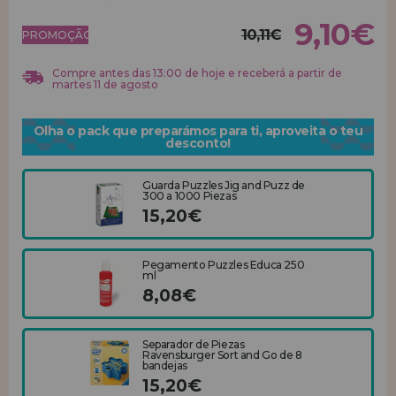
9,10€
10,11€
REGISTRO DE REVENDEDOR
PROMOÇÃO!
Compre antes das 13:00 de hoje e receberá a partir de
martes 11 de agosto
Olha o pack que preparámos para ti, aproveita o teu
desconto!
Guarda Puzzles Jig and Puzz de
300 a 1000 Piezas
15,20€
Pegamento Puzzles Educa 250
ml
8,08€
Separador de Piezas
Ravensburger Sort and Go de 8
bandejas
15,20€