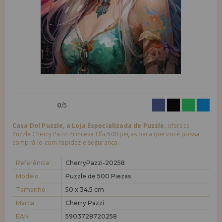
quero me cadastrar como
novo cliente
LIQUIDAÇÕES
Ao criar uma conta em casadopuzzle.com você poderá fazer suas
compras rapidamente em nossa loja virtual, verificar o status de seus
EM FORMAÇÃO
pedidos e consultar suas operações anteriores.
info@casadopuzzle.pt
Vá em frente! Estávamos esperando por você.
NOVO CLIENTE
0
/5
Casa Del Puzzle, a Loja Especializada de Puzzle
, oferece
Puzzle Cherry Pazzi Princesa Elfa 500 peças para que você possa
comprá-lo com rapidez e segurança.
quero me cadastrar como
novo distribuidor
Referência
CherryPazzi-20258
Modelo
Puzzle de 500 Piezas
Tamanho
50 x 34.5 cm
Você é um Profissional ou Empresa? Quer vender nossos produtos no
seu negócio? Cadastre-se como distribuidor e conheça nossas
Marca
Cherry Pazzi
condições de venda com descontos especiais para distribuição.
EAN
5903728720258
Vá em frente! Estávamos esperando por você.