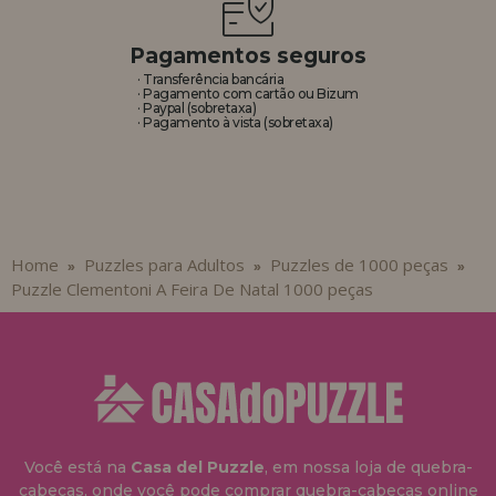
Pagamentos seguros
· Transferência bancária
· Pagamento com cartão ou Bizum
· Paypal (sobretaxa)
· Pagamento à vista (sobretaxa)
Home
Puzzles para Adultos
Puzzles de 1000 peças
»
»
»
Puzzle Clementoni A Feira De Natal 1000 peças
Você está na
Casa del Puzzle
, em nossa loja de quebra-
cabeças, onde você pode comprar quebra-cabeças online