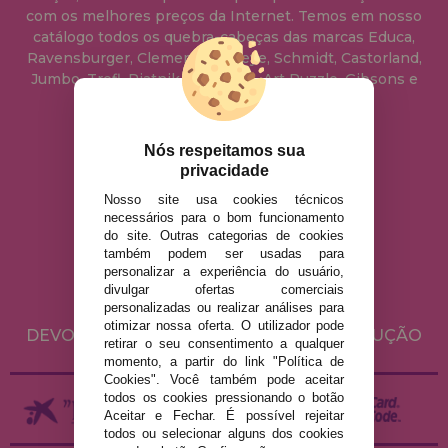
com os melhores preços da Internet. Temos em nosso
catálogo todos os quebra-cabeças das marcas Educa,
Ravensburger, Clementoni, Heye, Schmidt, Castorland,
Jumbo, Trefl, Piatnik, Anatolian, Art Puzzle, Gibsons e
muito mais.
Nós respeitamos sua
info@casadopuzzle.pt
privacidade
Nosso site usa cookies técnicos
necessários para o bom funcionamento
AVISO LEGAL
do site. Outras categorias de cookies
POLÍTICA DE PRIVACIDADE
também podem ser usadas para
personalizar a experiência do usuário,
POLÍTICA DE COOKIES
divulgar ofertas comerciais
ENVIO E DEVOLUÇÕES
personalizadas ou realizar análises para
otimizar nossa oferta. O utilizador pode
DEVOLUÇÕES / DIREITO DE LIVRE RESOLUÇÃO
retirar o seu consentimento a qualquer
momento, a partir do link "Política de
Cookies". Você também pode aceitar
todos os cookies pressionando o botão
Aceitar e Fechar. É possível rejeitar
todos ou selecionar alguns dos cookies