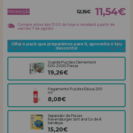
11,54€
12,15€
REGISTRO DE REVENDEDOR
PROMOÇÃO!
Compre antes das 13:00 de hoje e receberá a partir de
viernes 7 de agosto
Olha o pack que preparámos para ti, aproveita o teu
desconto!
Guarda Puzzles Clementoni
500-2000 Piezas
19,26€
Pegamento Puzzles Educa 250
ml
8,08€
Separador de Piezas
Ravensburger Sort and Go de 8
bandejas
15,20€