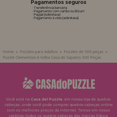
Pagamentos seguros
· Transferência bancária
· Pagamento com cartão ou Bizum
· Paypal (sobretaxa)
· Pagamento à vista (sobretaxa)
Home
Puzzles para Adultos
Puzzles de 500 peças
»
»
»
Puzzle Clementoni A Velha Casa de Sapatos 500 Peças
Você está na
Casa del Puzzle
, em nossa loja de quebra-
cabeças, onde você pode comprar quebra-cabeças online
com os melhores preços da Internet. Temos em nosso
catálogo todos os quebra-cabeças das marcas Educa,