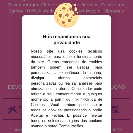
Ravensburger, Clementoni, Heye, Schmidt, Castorland,
Jumbo, Trefl, Piatnik, Anatolian, Art Puzzle, Gibsons e
muito mais.
info@casadopuzzle.pt
Nós respeitamos sua
privacidade
Nosso site usa cookies técnicos
AVISO LEGAL
necessários para o bom funcionamento
do site. Outras categorias de cookies
POLÍTICA DE PRIVACIDADE
também podem ser usadas para
POLÍTICA DE COOKIES
personalizar a experiência do usuário,
divulgar ofertas comerciais
ENVIO E DEVOLUÇÕES
personalizadas ou realizar análises para
DEVOLUÇÕES / DIREITO DE LIVRE RESOLUÇÃO
otimizar nossa oferta. O utilizador pode
retirar o seu consentimento a qualquer
momento, a partir do link "Política de
Cookies". Você também pode aceitar
todos os cookies pressionando o botão
Aceitar e Fechar. É possível rejeitar
todos ou selecionar alguns dos cookies
usando o botão Configurações.
Trabalhamos com stocks permanentes para garantir