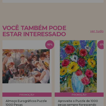
VOCÊ TAMBÉM PODE
ver tudo
ESTAR INTERESSADO
-10%
-5%
PROMOÇÃO!
PROMOÇÃO!
Almoço Eurográficos Puzzle
Aproveite o Puzzle de 1000
1000 Peças
peças sempre florescendo