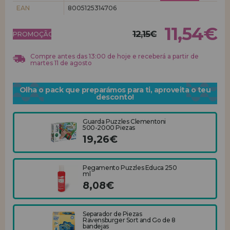
EAN
8005125314706
REGISTRO DE REVENDEDOR
11,54€
12,15€
PROMOÇÃO!
Compre antes das 13:00 de hoje e receberá a partir de
martes 11 de agosto
Olha o pack que preparámos para ti, aproveita o teu
desconto!
Guarda Puzzles Clementoni
500-2000 Piezas
19,26€
Pegamento Puzzles Educa 250
ml
8,08€
Separador de Piezas
Ravensburger Sort and Go de 8
bandejas