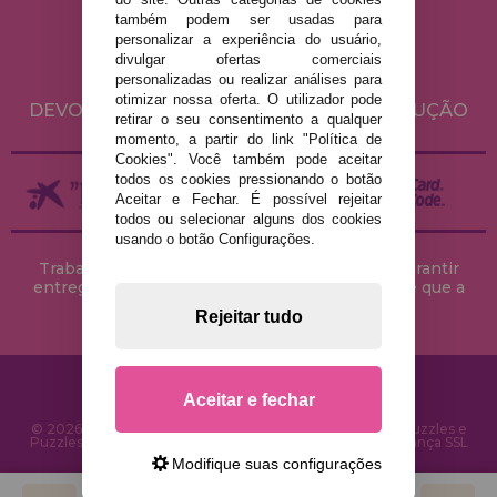
POLÍTICA DE PRIVACIDADE
também podem ser usadas para
personalizar a experiência do usuário,
POLÍTICA DE COOKIES
divulgar ofertas comerciais
ENVIO E DEVOLUÇÕES
personalizadas ou realizar análises para
otimizar nossa oferta. O utilizador pode
DEVOLUÇÕES / DIREITO DE LIVRE RESOLUÇÃO
retirar o seu consentimento a qualquer
momento, a partir do link "Política de
Cookies". Você também pode aceitar
todos os cookies pressionando o botão
Aceitar e Fechar. É possível rejeitar
todos ou selecionar alguns dos cookies
usando o botão Configurações.
Trabalhamos com stocks permanentes para garantir
entregas rápidas no território peninsular, desde que a
encomenda seja feita até às 18h00.
Rejeitar tudo
Aceitar e fechar
© 2026 CasaDoPuzzle.com - Loja Online para comprar Puzzles e
Puzzles na Internet. Entrega rápida em 24 horas e segurança SSL
Modifique suas configurações