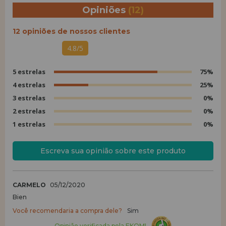
Opiniões
(12)
12 opiniões de nossos clientes
4.8/5
5 estrelas
75%
4 estrelas
25%
3 estrelas
0%
2 estrelas
0%
1 estrelas
0%
Escreva sua opinião sobre este produto
CARMELO
05/12/2020
Bien
Você recomendaria a compra dele?
Sim
Opinião verificada pela EKOMI