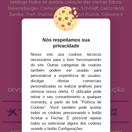
catálogo todos os quebra-cabeças das marcas Educa,
Ravensburger, Clementoni, Heye, Schmidt, Castorland,
Jumbo, Trefl, Piatnik, Anatolian, Art Puzzle, Gibsons e
muito mais.
info@casadopuzzle.pt
Nós respeitamos sua
privacidade
Nosso site usa cookies técnicos
AVISO LEGAL
necessários para o bom funcionamento
do site. Outras categorias de cookies
POLÍTICA DE PRIVACIDADE
também podem ser usadas para
POLÍTICA DE COOKIES
personalizar a experiência do usuário,
divulgar ofertas comerciais
ENVIO E DEVOLUÇÕES
personalizadas ou realizar análises para
DEVOLUÇÕES / DIREITO DE LIVRE RESOLUÇÃO
otimizar nossa oferta. O utilizador pode
retirar o seu consentimento a qualquer
momento, a partir do link "Política de
Cookies". Você também pode aceitar
todos os cookies pressionando o botão
Aceitar e Fechar. É possível rejeitar
todos ou selecionar alguns dos cookies
usando o botão Configurações.
Trabalhamos com stocks permanentes para garantir