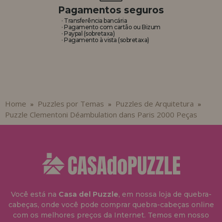
Pagamentos seguros
· Transferência bancária
· Pagamento com cartão ou Bizum
· Paypal (sobretaxa)
· Pagamento à vista (sobretaxa)
Home
Puzzles por Temas
Puzzles de Arquitetura
»
»
»
Puzzle Clementoni Déambulation dans Paris 2000 Peças
Você está na
Casa del Puzzle
, em nossa loja de quebra-
cabeças, onde você pode comprar quebra-cabeças online
com os melhores preços da Internet. Temos em nosso