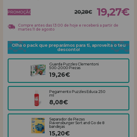
19,27€
20,28€
REGISTRO DE REVENDEDOR
PROMOÇÃO!
Compre antes das 13:00 de hoje e receberá a partir de
martes 11 de agosto
Olha o pack que preparámos para ti, aproveita o teu
desconto!
Guarda Puzzles Clementoni
500-2000 Piezas
19,26€
Pegamento Puzzles Educa 250
ml
8,08€
Separador de Piezas
Ravensburger Sort and Go de 8
bandejas
15,20€