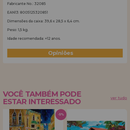
Fabricante No.: 32085
EAN13: 8005125320851
Dimensões da caixa: 39,6 x 28,5 x 6,4 cm.
Peso: 1,5 kg.
Idade recomendada: +12 anos.
Opiniões
(0)
VOCÊ TAMBÉM PODE
ver tudo
ESTAR INTERESSADO
-5%