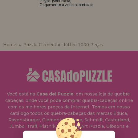
· Paypal (sobretaxa)
· Pagamento à vista (sobretaxa)
Home
Puzzle Clementoni Kitten 1000 Peças
»
Você está na
Casa del Puzzle
, em nossa loja de quebra-
cabeças, onde você pode comprar quebra-cabeças online
com os melhores preços da Internet. Temos em nosso
catálogo todos os quebra-cabeças das marcas Educa,
Ravensburger, Clementoni, Heye, Schmidt, Castorland,
Jumbo, Trefl, Piatnik, Anatolian, Art Puzzle, Gibsons e
muito mais.