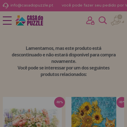
info@casadopuzzle.pt
você pode fazer seu pedido por
0
NOVIDADES
Já comprei outras vezes aqui
PROMOÇÕES E OFERTAS
sou cliente
Lamentamos, mas
este produto está
PUZZLES PARA ADULTOS
descontinuado
e não estará disponível para compra
novamente.
PUZZLES INFANTIS
Você pode se interessar por um dos seguintes
PUZZLES POR MARCAS
produtos relacionados:
Esqueceu sua senha?
PUZZLES POR TEMAS
PUZZLES POR AUTORES
-10%
-10%
ACESSÓRIOS PARA
PUZZLES
JOGOS DE TABULEIRO