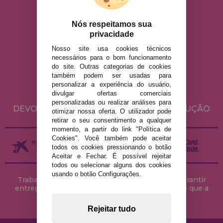
info@casadopuzzle.pt
Nós respeitamos sua
privacidade
Nosso site usa cookies técnicos
AVISO LEGAL
necessários para o bom funcionamento
do site. Outras categorias de cookies
POLÍTICA DE PRIVACIDADE
também podem ser usadas para
POLÍTICA DE COOKIES
personalizar a experiência do usuário,
divulgar ofertas comerciais
ENVIO E DEVOLUÇÕES
personalizadas ou realizar análises para
DEVOLUÇÕES / DIREITO DE LIVRE RESOLUÇÃO
otimizar nossa oferta. O utilizador pode
retirar o seu consentimento a qualquer
momento, a partir do link "Política de
Cookies". Você também pode aceitar
todos os cookies pressionando o botão
Aceitar e Fechar. É possível rejeitar
todos ou selecionar alguns dos cookies
usando o botão Configurações.
Trabalhamos com stocks permanentes para garantir
entregas rápidas no território peninsular, desde que a
encomenda seja feita até às 18h00.
Rejeitar tudo