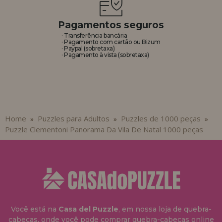
Pagamentos seguros
· Transferência bancária
· Pagamento com cartão ou Bizum
· Paypal (sobretaxa)
· Pagamento à vista (sobretaxa)
Home
Puzzles para Adultos
Puzzles de 1000 peças
»
»
»
Puzzle Clementoni Panorama Da Vila De Natal 1000 peças
Você está na
Casa del Puzzle
, em nossa loja de quebra-
cabeças, onde você pode comprar quebra-cabeças online