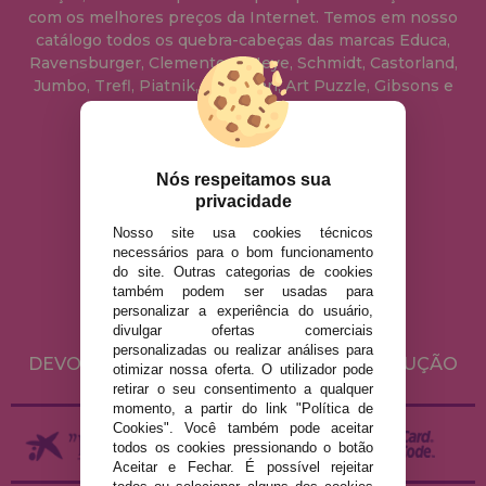
com os melhores preços da Internet. Temos em nosso
catálogo todos os quebra-cabeças das marcas Educa,
Ravensburger, Clementoni, Heye, Schmidt, Castorland,
Jumbo, Trefl, Piatnik, Anatolian, Art Puzzle, Gibsons e
muito mais.
info@casadopuzzle.pt
Nós respeitamos sua
privacidade
Nosso site usa cookies técnicos
AVISO LEGAL
necessários para o bom funcionamento
do site. Outras categorias de cookies
POLÍTICA DE PRIVACIDADE
também podem ser usadas para
POLÍTICA DE COOKIES
personalizar a experiência do usuário,
divulgar ofertas comerciais
ENVIO E DEVOLUÇÕES
personalizadas ou realizar análises para
DEVOLUÇÕES / DIREITO DE LIVRE RESOLUÇÃO
otimizar nossa oferta. O utilizador pode
retirar o seu consentimento a qualquer
momento, a partir do link "Política de
Cookies". Você também pode aceitar
todos os cookies pressionando o botão
Aceitar e Fechar. É possível rejeitar