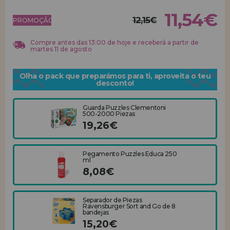
11,54€
12,15€
REGISTRO DE REVENDEDOR
PROMOÇÃO!
Compre antes das 13:00 de hoje e receberá a partir de
martes 11 de agosto
Olha o pack que preparámos para ti, aproveita o teu
desconto!
Guarda Puzzles Clementoni
500-2000 Piezas
19,26€
Pegamento Puzzles Educa 250
ml
8,08€
Separador de Piezas
Ravensburger Sort and Go de 8
bandejas
15,20€