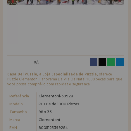
quero me cadastrar como
novo cliente
LIQUIDAÇÕES
Ao criar uma conta em casadopuzzle.com você poderá fazer suas
compras rapidamente em nossa loja virtual, verificar o status de seus
EM FORMAÇÃO
pedidos e consultar suas operações anteriores.
info@casadopuzzle.pt
Vá em frente! Estávamos esperando por você.
NOVO CLIENTE
0
/5
Casa Del Puzzle, a Loja Especializada de Puzzle
, oferece
Puzzle Clementoni Panorama Da Vila De Natal 1000 peças para que
você possa comprá-lo com rapidez e segurança.
quero me cadastrar como
novo distribuidor
Referência
Clementoni-39928
Modelo
Puzzle de 1000 Piezas
Tamanho
98 x 33
Você é um Profissional ou Empresa? Quer vender nossos produtos no
seu negócio? Cadastre-se como distribuidor e conheça nossas
Marca
Clementoni
condições de venda com descontos especiais para distribuição.
EAN
8005125399284
Vá em frente! Estávamos esperando por você.