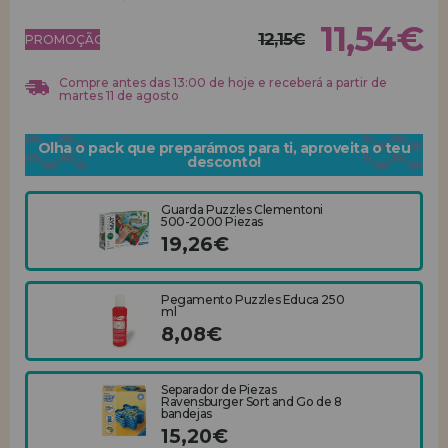
11,54€
12,15€
REGISTRO DE REVENDEDOR
PROMOÇÃO!
Compre antes das 13:00 de hoje e receberá a partir de
martes 11 de agosto
Olha o pack que preparámos para ti, aproveita o teu
desconto!
Guarda Puzzles Clementoni
500-2000 Piezas
19,26€
Pegamento Puzzles Educa 250
ml
8,08€
Separador de Piezas
Ravensburger Sort and Go de 8
bandejas
15,20€