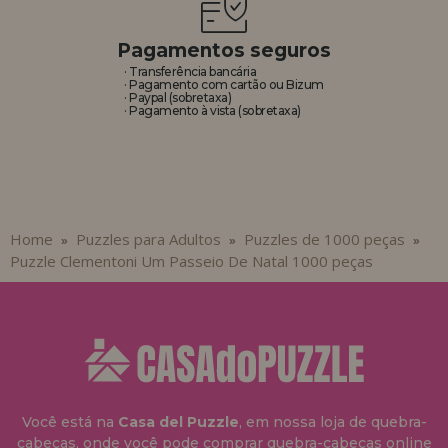
Pagamentos seguros
· Transferência bancária
· Pagamento com cartão ou Bizum
· Paypal (sobretaxa)
· Pagamento à vista (sobretaxa)
Home
Puzzles para Adultos
Puzzles de 1000 peças
»
»
»
Puzzle Clementoni Um Passeio De Natal 1000 peças
Você está na
Casa del Puzzle
, em nossa loja de quebra-
cabeças, onde você pode comprar quebra-cabeças online