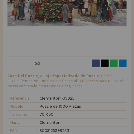
quero me cadastrar como
novo cliente
LIQUIDAÇÕES
Ao criar uma conta em casadopuzzle.com você poderá fazer suas
compras rapidamente em nossa loja virtual, verificar o status de seus
EM FORMAÇÃO
pedidos e consultar suas operações anteriores.
info@casadopuzzle.pt
Vá em frente! Estávamos esperando por você.
NOVO CLIENTE
0
/5
Casa Del Puzzle, a Loja Especializada de Puzzle
, oferece
Puzzle Clementoni Um Passeio De Natal 1000 peças para que você
possa comprá-lo com rapidez e segurança.
quero me cadastrar como
novo distribuidor
Referência
Clementoni-39925
Modelo
Puzzle de 1000 Piezas
Tamanho
70 X 50
Você é um Profissional ou Empresa? Quer vender nossos produtos no
seu negócio? Cadastre-se como distribuidor e conheça nossas
Marca
Clementoni
condições de venda com descontos especiais para distribuição.
EAN
8005125399253
Vá em frente! Estávamos esperando por você.