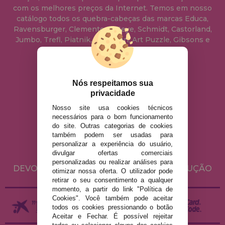
com os melhores preços da Internet. Temos em nosso
catálogo todos os quebra-cabeças das marcas Educa,
Ravensburger, Clementoni, Heye, Schmidt, Castorland,
Jumbo, Trefl, Piatnik, Anatolian, Art Puzzle, Gibsons e
muito mais.
info@casadopuzzle.pt
Nós respeitamos sua
privacidade
Nosso site usa cookies técnicos
AVISO LEGAL
necessários para o bom funcionamento
do site. Outras categorias de cookies
POLÍTICA DE PRIVACIDADE
também podem ser usadas para
POLÍTICA DE COOKIES
personalizar a experiência do usuário,
divulgar ofertas comerciais
ENVIO E DEVOLUÇÕES
personalizadas ou realizar análises para
DEVOLUÇÕES / DIREITO DE LIVRE RESOLUÇÃO
otimizar nossa oferta. O utilizador pode
retirar o seu consentimento a qualquer
momento, a partir do link "Política de
Cookies". Você também pode aceitar
todos os cookies pressionando o botão
Aceitar e Fechar. É possível rejeitar