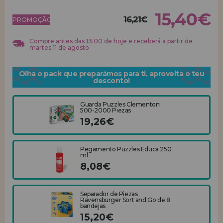
15,40€
16,21€
REGISTRO DE REVENDEDOR
PROMOÇÃO!
Compre antes das 13:00 de hoje e receberá a partir de
martes 11 de agosto
Olha o pack que preparámos para ti, aproveita o teu
desconto!
Guarda Puzzles Clementoni
500-2000 Piezas
19,26€
Pegamento Puzzles Educa 250
ml
8,08€
Separador de Piezas
Ravensburger Sort and Go de 8
bandejas
15,20€