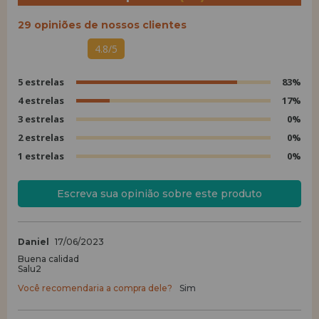
29 opiniões de nossos clientes
4.8/5
5 estrelas
83%
4 estrelas
17%
3 estrelas
0%
2 estrelas
0%
1 estrelas
0%
Escreva sua opinião sobre este produto
Daniel
17/06/2023
Buena calidad
Salu2
Você recomendaria a compra dele?
Sim