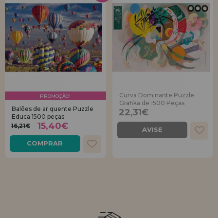
Curva Dominante Puzzle
PROMOÇÃO!
Grafika de 1500 Peças
Balões de ar quente Puzzle
22,31€
Educa 1500 peças
15,40€
16,21€
AVISE
COMPRAR