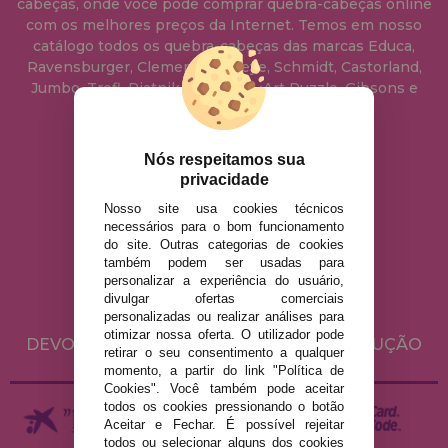
cabeças, onde você pode comprar quebra-cabeças online
com os melhores preços da Internet. Temos em nosso
catálogo todos os quebra-cabeças das marcas Educa,
Ravensburger, Clementoni, Heye, Schmidt, Castorland,
Jumbo, Trefl, Piatnik, Anatolian, Art Puzzle, Gibsons e
muito mais.
Nós respeitamos sua
info@casadopuzzle.pt
privacidade
Nosso site usa cookies técnicos
necessários para o bom funcionamento
AVISO LEGAL
do site. Outras categorias de cookies
POLÍTICA DE PRIVACIDADE
também podem ser usadas para
personalizar a experiência do usuário,
POLÍTICA DE COOKIES
divulgar ofertas comerciais
ENVIO E DEVOLUÇÕES
personalizadas ou realizar análises para
otimizar nossa oferta. O utilizador pode
DEVOLUÇÕES / DIREITO DE LIVRE RESOLUÇÃO
retirar o seu consentimento a qualquer
momento, a partir do link "Política de
Cookies". Você também pode aceitar
todos os cookies pressionando o botão
Aceitar e Fechar. É possível rejeitar
todos ou selecionar alguns dos cookies