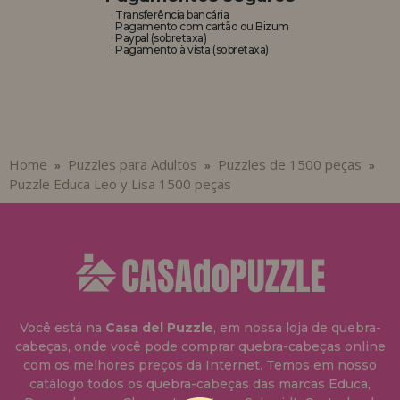
· Transferência bancária
· Pagamento com cartão ou Bizum
· Paypal (sobretaxa)
· Pagamento à vista (sobretaxa)
Home
Puzzles para Adultos
Puzzles de 1500 peças
»
»
»
Puzzle Educa Leo y Lisa 1500 peças
Você está na
Casa del Puzzle
, em nossa loja de quebra-
cabeças, onde você pode comprar quebra-cabeças online
com os melhores preços da Internet. Temos em nosso
catálogo todos os quebra-cabeças das marcas Educa,