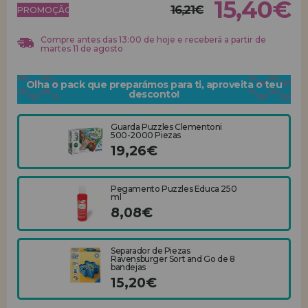
15,40€
16,21€
PROMOÇÃO!
REGISTRO DE REVENDEDOR
Compre antes das 13:00 de hoje e receberá a partir de
martes 11 de agosto
Olha o pack que preparámos para ti, aproveita o teu
desconto!
Guarda Puzzles Clementoni
500-2000 Piezas
19,26€
Pegamento Puzzles Educa 250
ml
8,08€
Separador de Piezas
Ravensburger Sort and Go de 8
bandejas
15,20€