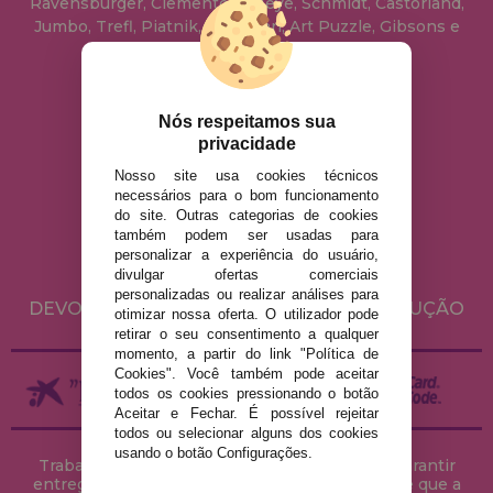
Ravensburger, Clementoni, Heye, Schmidt, Castorland,
Jumbo, Trefl, Piatnik, Anatolian, Art Puzzle, Gibsons e
muito mais.
info@casadopuzzle.pt
Nós respeitamos sua
privacidade
Nosso site usa cookies técnicos
AVISO LEGAL
necessários para o bom funcionamento
do site. Outras categorias de cookies
POLÍTICA DE PRIVACIDADE
também podem ser usadas para
POLÍTICA DE COOKIES
personalizar a experiência do usuário,
divulgar ofertas comerciais
ENVIO E DEVOLUÇÕES
personalizadas ou realizar análises para
DEVOLUÇÕES / DIREITO DE LIVRE RESOLUÇÃO
otimizar nossa oferta. O utilizador pode
retirar o seu consentimento a qualquer
momento, a partir do link "Política de
Cookies". Você também pode aceitar
todos os cookies pressionando o botão
Aceitar e Fechar. É possível rejeitar
todos ou selecionar alguns dos cookies
usando o botão Configurações.
Trabalhamos com stocks permanentes para garantir
entregas rápidas no território peninsular, desde que a