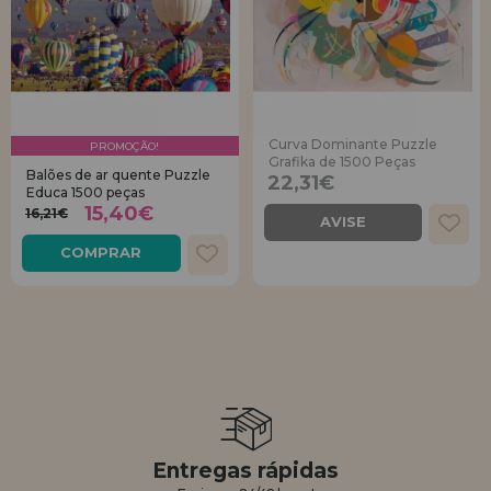
Curva Dominante Puzzle
PROMOÇÃO!
Grafika de 1500 Peças
Balões de ar quente Puzzle
22,31€
Educa 1500 peças
15,40€
16,21€
AVISE
COMPRAR
Entregas rápidas