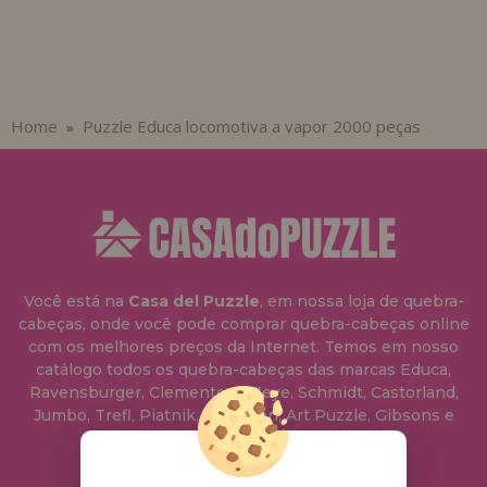
Home
Puzzle Educa locomotiva a vapor 2000 peças
»
Você está na
Casa del Puzzle
, em nossa loja de quebra-
cabeças, onde você pode comprar quebra-cabeças online
com os melhores preços da Internet. Temos em nosso
catálogo todos os quebra-cabeças das marcas Educa,
Ravensburger, Clementoni, Heye, Schmidt, Castorland,
Jumbo, Trefl, Piatnik, Anatolian, Art Puzzle, Gibsons e
muito mais.