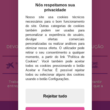
info@casadopuzzle.pt
Nós respeitamos sua
privacidade
Nosso site usa cookies técnicos
AVISO LEGAL
necessários para o bom funcionamento
do site. Outras categorias de cookies
POLÍTICA DE PRIVACIDADE
também podem ser usadas para
POLÍTICA DE COOKIES
personalizar a experiência do usuário,
divulgar ofertas comerciais
ENVIO E DEVOLUÇÕES
personalizadas ou realizar análises para
DEVOLUÇÕES / DIREITO DE LIVRE RESOLUÇÃO
otimizar nossa oferta. O utilizador pode
retirar o seu consentimento a qualquer
momento, a partir do link "Política de
Cookies". Você também pode aceitar
todos os cookies pressionando o botão
Aceitar e Fechar. É possível rejeitar
todos ou selecionar alguns dos cookies
usando o botão Configurações.
Trabalhamos com stocks permanentes para garantir
entregas rápidas no território peninsular, desde que a
encomenda seja feita até às 18h00.
Rejeitar tudo