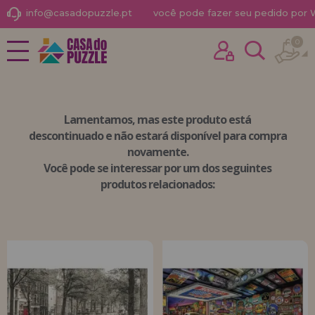
info@casadopuzzle.pt
você pode fazer seu pedido por
0
NOVIDADES
Já comprei outras vezes aqui
PROMOÇÕES E OFERTAS
sou cliente
Lamentamos, mas
este produto está
PUZZLES PARA ADULTOS
descontinuado
e não estará disponível para compra
novamente.
PUZZLES INFANTIS
Você pode se interessar por um dos seguintes
PUZZLES POR MARCAS
produtos relacionados:
Esqueceu sua senha?
PUZZLES POR TEMAS
PUZZLES POR AUTORES
ACESSÓRIOS PARA
PUZZLES
JOGOS DE TABULEIRO