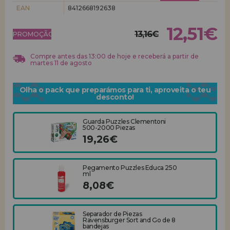
EAN
8412668192638
REGISTRO DE REVENDEDOR
12,51€
13,16€
PROMOÇÃO!
Compre antes das 13:00 de hoje e receberá a partir de
martes 11 de agosto
Olha o pack que preparámos para ti, aproveita o teu
desconto!
Guarda Puzzles Clementoni
500-2000 Piezas
19,26€
Pegamento Puzzles Educa 250
ml
8,08€
Separador de Piezas
Ravensburger Sort and Go de 8
bandejas