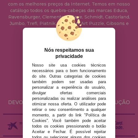
com os melhores preços da Internet. Temos em nosso
catálogo todos os quebra-cabeças das marcas Educa,
Ravensburger, Clementoni, Heye, Schmidt, Castorland,
Jumbo, Trefl, Piatnik, Anatolian, Art Puzzle, Gibsons e
muito mais.
info@casadopuzzle.pt
Nós respeitamos sua
privacidade
Nosso site usa cookies técnicos
AVISO LEGAL
necessários para o bom funcionamento
do site. Outras categorias de cookies
POLÍTICA DE PRIVACIDADE
também podem ser usadas para
POLÍTICA DE COOKIES
personalizar a experiência do usuário,
divulgar ofertas comerciais
ENVIO E DEVOLUÇÕES
personalizadas ou realizar análises para
DEVOLUÇÕES / DIREITO DE LIVRE RESOLUÇÃO
otimizar nossa oferta. O utilizador pode
retirar o seu consentimento a qualquer
momento, a partir do link "Política de
Cookies". Você também pode aceitar
todos os cookies pressionando o botão
Aceitar e Fechar. É possível rejeitar
todos ou selecionar alguns dos cookies