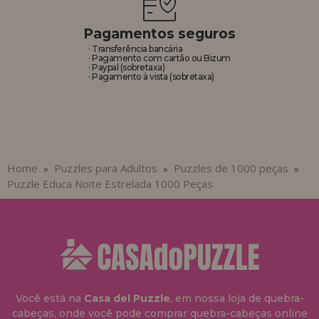
Pagamentos seguros
· Transferência bancária
· Pagamento com cartão ou Bizum
· Paypal (sobretaxa)
· Pagamento à vista (sobretaxa)
Home
Puzzles para Adultos
Puzzles de 1000 peças
»
»
»
Puzzle Educa Noite Estrelada 1000 Peças
Você está na
Casa del Puzzle
, em nossa loja de quebra-
cabeças, onde você pode comprar quebra-cabeças online