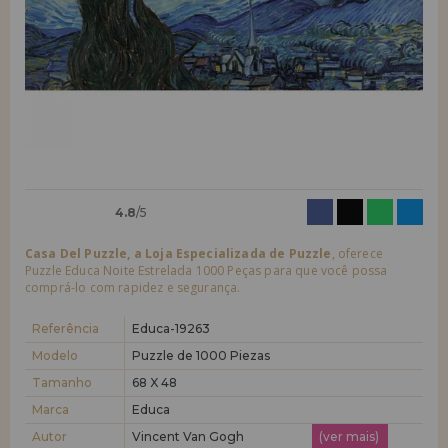
quero me cadastrar como
novo cliente
LIQUIDAÇÕES
Ao criar uma conta em casadopuzzle.com você poderá fazer suas
compras rapidamente em nossa loja virtual, verificar o status de seus
EM FORMAÇÃO
pedidos e consultar suas operações anteriores.
info@casadopuzzle.pt
Vá em frente! Estávamos esperando por você.
NOVO CLIENTE
4.8
/5
Casa Del Puzzle, a Loja Especializada de Puzzle
, oferece
Puzzle Educa Noite Estrelada 1000 Peças para que você possa
comprá-lo com rapidez e segurança.
quero me cadastrar como
novo distribuidor
Referência
Educa-19263
Modelo
Puzzle de 1000 Piezas
Tamanho
68 X 48
Você é um Profissional ou Empresa? Quer vender nossos produtos no
seu negócio? Cadastre-se como distribuidor e conheça nossas
Marca
Educa
condições de venda com descontos especiais para distribuição.
Autor
Vincent Van Gogh
(ver mais)
Vá em frente! Estávamos esperando por você.